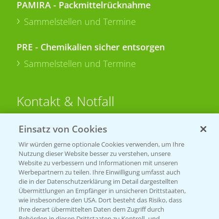
PAMIRA - Packmittelrücknahme
Sammelstellen und Termine
PRE - Chemikalien sicher entsorgen
Sammelstellen und Termine
Kontakt & Notfall
Einsatz von Cookies
Beratung auf WhatsApp
T.
+49 (0)174 346 564 1
Wir würden gerne optionale Cookies verwenden, um Ihre
Nutzung dieser Website besser zu verstehen, unsere
Website zu verbessern und Informationen mit unseren
KONTAKT
Werbepartnern zu teilen. Ihre Einwilligung umfasst auch
die in der Datenschutzerklärung im Detail dargestellten
Übermittlungen an Empfänger in unsicheren Drittstaaten,
Hilfe in Notfällen
wie insbesondere den USA. Dort besteht das Risiko, dass
Ihre derart übermittelten Daten dem Zugriff durch
T.
+49 (0)214/30-20220
Behörden in diesen Drittstaaten zu Kontroll- und