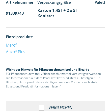
Artikelnummer
Verpackungsgröße
Paletten
Karton 1,45 l + 2 x 5 l
91339743
48
Kanister
Einzelprodukte
®
Mero
®
Auxo
Plus
Wichtiger Hinweis für Pflanzenschutzmittel und Biozide
Für Pflanzenschutzmittel: „Pflanzenschutzmittel vorsichtig verwenden.
Die Informationen auf dem Produktetikett sind stets zu befolgen.“ Für
Biozide: „Biozidprodukte vorsichtig verwenden. Vor Gebrauch stets
Etikett und Produktinformationen lesen.“
VERGLEICHEN