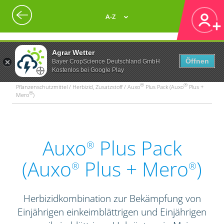
A-Z
Agrar Wetter
Öffnen
Bayer CropScience Deutschland GmbH
Kostenlos bei Google Play
®
®
Pflanzenschutzmittel / Herbizid, Zusatzstoff / Auxo
Plus Pack (Auxo
Plus +
®
Mero
)
Auxo
Plus Pack
®
(Auxo
Plus + Mero
)
®
®
Herbizidkombination zur Bekämpfung von
Einjährigen einkeimblättrigen und Einjährigen