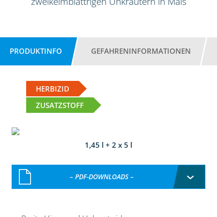
zweikeimblättrigen Unkräutern in Mais
PRODUKTINFO
GEFAHRENINFORMATIONEN
HERBIZID
ZUSATZSTOFF
1,45 l + 2 x 5 l
– PDF-DOWNLOADS –