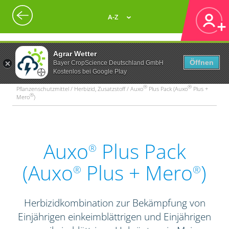
A-Z
Agrar Wetter
Öffnen
Bayer CropScience Deutschland GmbH
Kostenlos bei Google Play
®
®
Pflanzenschutzmittel / Herbizid, Zusatzstoff / Auxo
Plus Pack (Auxo
Plus +
®
Mero
)
Auxo
Plus Pack
®
(Auxo
Plus + Mero
)
®
®
Herbizidkombination zur Bekämpfung von
Einjährigen einkeimblättrigen und Einjährigen