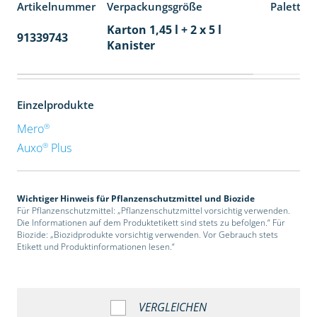
Artikelnummer
Verpackungsgröße
Paletten
Karton 1,45 l + 2 x 5 l
91339743
48
Kanister
Einzelprodukte
®
Mero
®
Auxo
Plus
Wichtiger Hinweis für Pflanzenschutzmittel und Biozide
Für Pflanzenschutzmittel: „Pflanzenschutzmittel vorsichtig verwenden.
Die Informationen auf dem Produktetikett sind stets zu befolgen.“ Für
Biozide: „Biozidprodukte vorsichtig verwenden. Vor Gebrauch stets
Etikett und Produktinformationen lesen.“
VERGLEICHEN