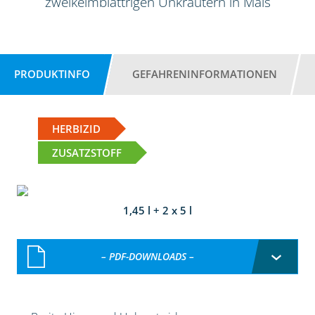
zweikeimblättrigen Unkräutern in Mais
PRODUKTINFO
GEFAHRENINFORMATIONEN
HERBIZID
ZUSATZSTOFF
1,45 l + 2 x 5 l
– PDF-DOWNLOADS –