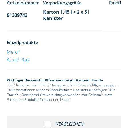
Artikelnummer
Verpackungsgröße
Paletten
Karton 1,45 l + 2 x 5 l
91339743
48
Kanister
Einzelprodukte
®
Mero
®
Auxo
Plus
Wichtiger Hinweis für Pflanzenschutzmittel und Biozide
Für Pflanzenschutzmittel: „Pflanzenschutzmittel vorsichtig verwenden.
Die Informationen auf dem Produktetikett sind stets zu befolgen.“ Für
Biozide: „Biozidprodukte vorsichtig verwenden. Vor Gebrauch stets
Etikett und Produktinformationen lesen.“
VERGLEICHEN