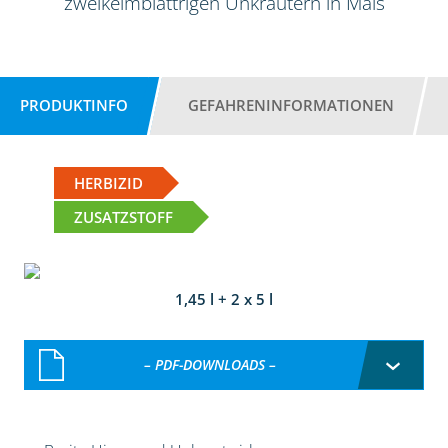
zweikeimblättrigen Unkräutern in Mais
PRODUKTINFO
GEFAHRENINFORMATIONEN
HERBIZID
ZUSATZSTOFF
1,45 l + 2 x 5 l
– PDF-DOWNLOADS –