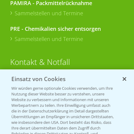
PAMIRA - Packmittelrücknahme
Sammelstellen und Termine
PRE - Chemikalien sicher entsorgen
Sammelstellen und Termine
Kontakt & Notfall
Einsatz von Cookies
Beratung auf WhatsApp
T.
+49 (0)174 346 564 1
Wir würden gerne optionale Cookies verwenden, um Ihre
Nutzung dieser Website besser zu verstehen, unsere
Website zu verbessern und Informationen mit unseren
KONTAKT
Werbepartnern zu teilen. Ihre Einwilligung umfasst auch
die in der Datenschutzerklärung im Detail dargestellten
Übermittlungen an Empfänger in unsicheren Drittstaaten,
Hilfe in Notfällen
wie insbesondere den USA. Dort besteht das Risiko, dass
Ihre derart übermittelten Daten dem Zugriff durch
T.
+49 (0)214/30-20220
Behörden in diesen Drittstaaten zu Kontroll- und