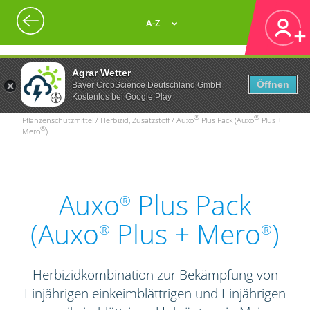
A-Z
Agrar Wetter
Öffnen
Bayer CropScience Deutschland GmbH
Kostenlos bei Google Play
®
®
Pflanzenschutzmittel / Herbizid, Zusatzstoff / Auxo
Plus Pack (Auxo
Plus +
®
Mero
)
Auxo
Plus Pack
®
(Auxo
Plus + Mero
)
®
®
Herbizidkombination zur Bekämpfung von
Einjährigen einkeimblättrigen und Einjährigen