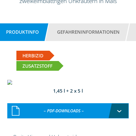
zweikeimblättrigen Unkräutern in Mais
PRODUKTINFO
GEFAHRENINFORMATIONEN
HERBIZID
ZUSATZSTOFF
1,45 l + 2 x 5 l
– PDF-DOWNLOADS –