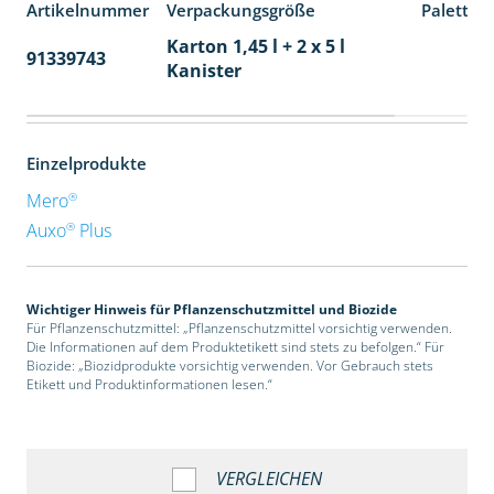
Artikelnummer
Verpackungsgröße
Paletten
Karton 1,45 l + 2 x 5 l
91339743
48
Kanister
Einzelprodukte
®
Mero
®
Auxo
Plus
Wichtiger Hinweis für Pflanzenschutzmittel und Biozide
Für Pflanzenschutzmittel: „Pflanzenschutzmittel vorsichtig verwenden.
Die Informationen auf dem Produktetikett sind stets zu befolgen.“ Für
Biozide: „Biozidprodukte vorsichtig verwenden. Vor Gebrauch stets
Etikett und Produktinformationen lesen.“
VERGLEICHEN