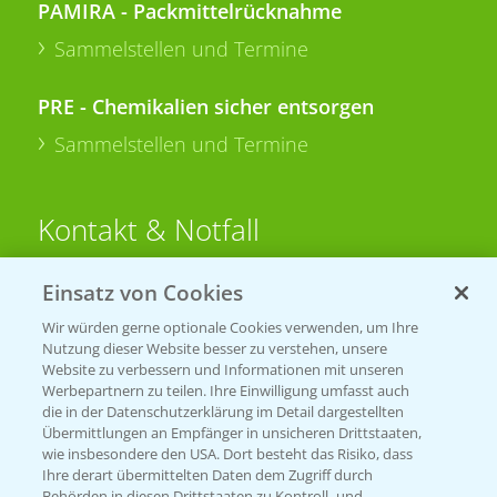
PAMIRA - Packmittelrücknahme
Sammelstellen und Termine
PRE - Chemikalien sicher entsorgen
Sammelstellen und Termine
Kontakt & Notfall
Einsatz von Cookies
Beratung auf WhatsApp
T.
+49 (0)174 346 564 1
Wir würden gerne optionale Cookies verwenden, um Ihre
Nutzung dieser Website besser zu verstehen, unsere
Website zu verbessern und Informationen mit unseren
KONTAKT
Werbepartnern zu teilen. Ihre Einwilligung umfasst auch
die in der Datenschutzerklärung im Detail dargestellten
Übermittlungen an Empfänger in unsicheren Drittstaaten,
Hilfe in Notfällen
wie insbesondere den USA. Dort besteht das Risiko, dass
Ihre derart übermittelten Daten dem Zugriff durch
T.
+49 (0)214/30-20220
Behörden in diesen Drittstaaten zu Kontroll- und