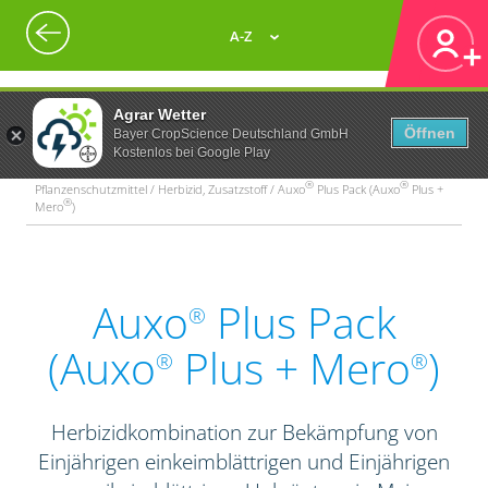
A-Z
Agrar Wetter
Öffnen
Bayer CropScience Deutschland GmbH
Kostenlos bei Google Play
®
®
Pflanzenschutzmittel / Herbizid, Zusatzstoff / Auxo
Plus Pack (Auxo
Plus +
®
Mero
)
Auxo
Plus Pack
®
(Auxo
Plus + Mero
)
®
®
Herbizidkombination zur Bekämpfung von
Einjährigen einkeimblättrigen und Einjährigen