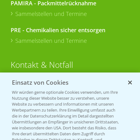
PAMIRA - Packmittelrücknahme
Sammelstellen und Termine
PRE - Chemikalien sicher entsorgen
Sammelstellen und Termine
Kontakt & Notfall
Einsatz von Cookies
Beratung auf WhatsApp
T.
+49 (0)174 346 564 1
Wir würden gerne optionale Cookies verwenden, um Ihre
Nutzung dieser Website besser zu verstehen, unsere
Website zu verbessern und Informationen mit unseren
KONTAKT
Werbepartnern zu teilen. Ihre Einwilligung umfasst auch
die in der Datenschutzerklärung im Detail dargestellten
Übermittlungen an Empfänger in unsicheren Drittstaaten,
Hilfe in Notfällen
wie insbesondere den USA. Dort besteht das Risiko, dass
Ihre derart übermittelten Daten dem Zugriff durch
T.
+49 (0)214/30-20220
Behörden in diesen Drittstaaten zu Kontroll- und