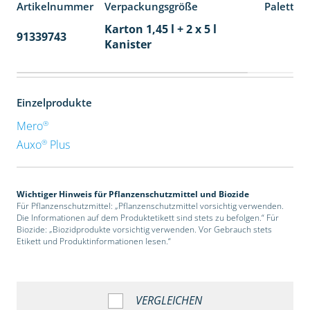
Artikelnummer
Verpackungsgröße
Paletten
Karton 1,45 l + 2 x 5 l
91339743
48
Kanister
Einzelprodukte
®
Mero
®
Auxo
Plus
Wichtiger Hinweis für Pflanzenschutzmittel und Biozide
Für Pflanzenschutzmittel: „Pflanzenschutzmittel vorsichtig verwenden.
Die Informationen auf dem Produktetikett sind stets zu befolgen.“ Für
Biozide: „Biozidprodukte vorsichtig verwenden. Vor Gebrauch stets
Etikett und Produktinformationen lesen.“
VERGLEICHEN