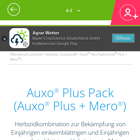
A-Z
Agrar Wetter
Öffnen
Bayer CropScience Deutschland GmbH
Kostenlos bei Google Play
®
®
Pflanzenschutzmittel / Herbizid, Zusatzstoff / Auxo
Plus Pack (Auxo
Plus +
®
Mero
)
Auxo
Plus Pack
®
(Auxo
Plus + Mero
)
®
®
Herbizidkombination zur Bekämpfung von
Einjährigen einkeimblättrigen und Einjährigen