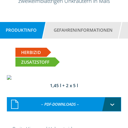
zweikeimblättrigen Unkräutern in Mais
PRODUKTINFO
GEFAHRENINFORMATIONEN
HERBIZID
ZUSATZSTOFF
1,45 l + 2 x 5 l
– PDF-DOWNLOADS –