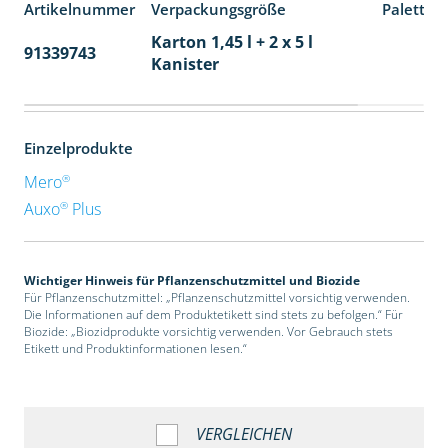
Artikelnummer
Verpackungsgröße
Paletten
Karton 1,45 l + 2 x 5 l
91339743
48
Kanister
Einzelprodukte
®
Mero
®
Auxo
Plus
Wichtiger Hinweis für Pflanzenschutzmittel und Biozide
Für Pflanzenschutzmittel: „Pflanzenschutzmittel vorsichtig verwenden.
Die Informationen auf dem Produktetikett sind stets zu befolgen.“ Für
Biozide: „Biozidprodukte vorsichtig verwenden. Vor Gebrauch stets
Etikett und Produktinformationen lesen.“
VERGLEICHEN