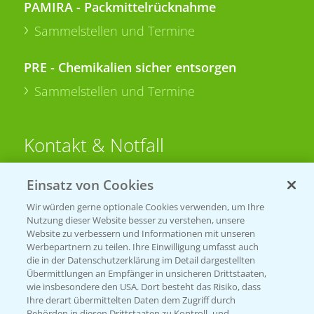
PAMIRA - Packmittelrücknahme
Sammelstellen und Termine
PRE - Chemikalien sicher entsorgen
Sammelstellen und Termine
Kontakt & Notfall
Einsatz von Cookies
Beratung auf WhatsApp
T.
+49 (0)174 346 564 1
Wir würden gerne optionale Cookies verwenden, um Ihre
Nutzung dieser Website besser zu verstehen, unsere
Website zu verbessern und Informationen mit unseren
KONTAKT
Werbepartnern zu teilen. Ihre Einwilligung umfasst auch
die in der Datenschutzerklärung im Detail dargestellten
Übermittlungen an Empfänger in unsicheren Drittstaaten,
Hilfe in Notfällen
wie insbesondere den USA. Dort besteht das Risiko, dass
Ihre derart übermittelten Daten dem Zugriff durch
T.
+49 (0)214/30-20220
Behörden in diesen Drittstaaten zu Kontroll- und