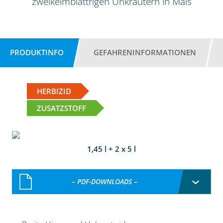
zweikeimblättrigen Unkräutern in Mais
PRODUKTINFO
GEFAHRENINFORMATIONEN
HERBIZID
ZUSATZSTOFF
1,45 l + 2 x 5 l
– PDF-DOWNLOADS –