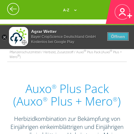
A-Z
Agrar Wetter
Öffnen
Bayer CropScience Deutschland GmbH
Kostenlos bei Google Play
®
®
Pflanzenschutzmittel / Herbizid, Zusatzstoff / Auxo
Plus Pack (Auxo
Plus +
®
Mero
)
Auxo
Plus Pack
®
(Auxo
Plus + Mero
)
®
®
Herbizidkombination zur Bekämpfung von
Einjährigen einkeimblättrigen und Einjährigen