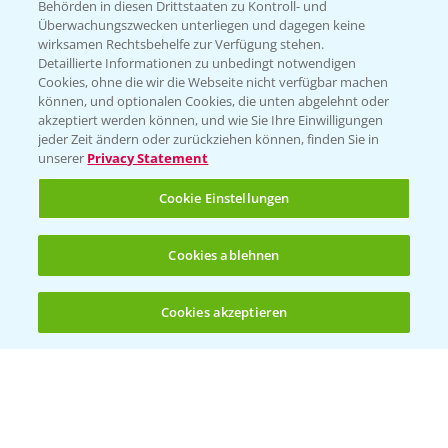
Behörden in diesen Drittstaaten zu Kontroll- und
Überwachungszwecken unterliegen und dagegen keine
wirksamen Rechtsbehelfe zur Verfügung stehen.
Detaillierte Informationen zu unbedingt notwendigen
Cookies, ohne die wir die Webseite nicht verfügbar machen
können, und optionalen Cookies, die unten abgelehnt oder
akzeptiert werden können, und wie Sie Ihre Einwilligungen
jeder Zeit ändern oder zurückziehen können, finden Sie in
Folgen Sie uns
unserer
Privacy Statement
Cookie Einstellungen
Cookies ablehnen
Cookies akzeptieren
Allgemeine Nutzungsbedingungen
Datenschutzerklärung
Impressum
Gebrauchshinweise
© Bayer CropScience Deutschland GmbH