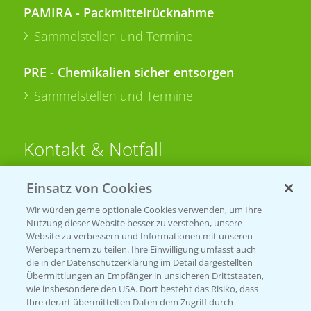
PAMIRA - Packmittelrücknahme
Sammelstellen und Termine
PRE - Chemikalien sicher entsorgen
Sammelstellen und Termine
Kontakt & Notfall
Einsatz von Cookies
Beratung auf WhatsApp
T.
+49 (0)174 346 564 1
Wir würden gerne optionale Cookies verwenden, um Ihre
Nutzung dieser Website besser zu verstehen, unsere
Website zu verbessern und Informationen mit unseren
KONTAKT
Werbepartnern zu teilen. Ihre Einwilligung umfasst auch
die in der Datenschutzerklärung im Detail dargestellten
Übermittlungen an Empfänger in unsicheren Drittstaaten,
Hilfe in Notfällen
wie insbesondere den USA. Dort besteht das Risiko, dass
Ihre derart übermittelten Daten dem Zugriff durch
T.
+49 (0)214/30-20220