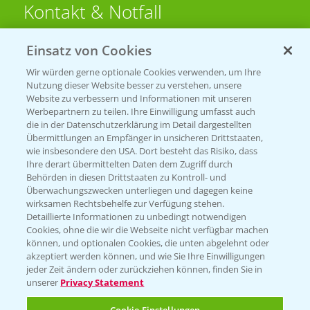
Kontakt & Notfall
Einsatz von Cookies
Beratung auf WhatsApp
T.
+49 (0)174 346 564 1
Wir würden gerne optionale Cookies verwenden, um Ihre
Nutzung dieser Website besser zu verstehen, unsere
Website zu verbessern und Informationen mit unseren
KONTAKT
Werbepartnern zu teilen. Ihre Einwilligung umfasst auch
die in der Datenschutzerklärung im Detail dargestellten
Übermittlungen an Empfänger in unsicheren Drittstaaten,
Hilfe in Notfällen
wie insbesondere den USA. Dort besteht das Risiko, dass
Ihre derart übermittelten Daten dem Zugriff durch
T.
+49 (0)214/30-20220
Behörden in diesen Drittstaaten zu Kontroll- und
Überwachungszwecken unterliegen und dagegen keine
wirksamen Rechtsbehelfe zur Verfügung stehen.
Detaillierte Informationen zu unbedingt notwendigen
Cookies, ohne die wir die Webseite nicht verfügbar machen
können, und optionalen Cookies, die unten abgelehnt oder
akzeptiert werden können, und wie Sie Ihre Einwilligungen
jeder Zeit ändern oder zurückziehen können, finden Sie in
Folgen Sie uns
unserer
Privacy Statement