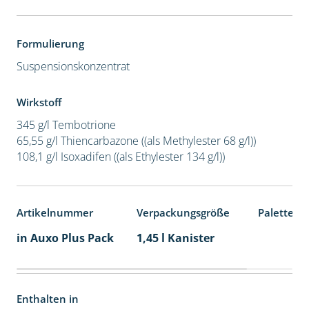
Formulierung
Suspensionskonzentrat
Wirkstoff
345 g/l Tembotrione
65,55 g/l Thiencarbazone ((als Methylester 68 g/l))
108,1 g/l Isoxadifen ((als Ethylester 134 g/l))
Artikelnummer
Verpackungsgröße
Palettene
in Auxo Plus Pack
1,45 l Kanister
Enthalten in