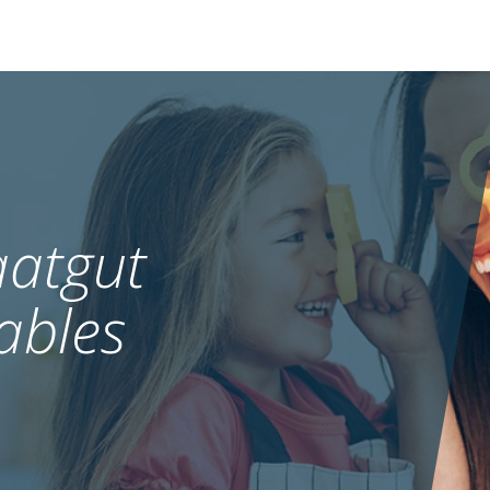
atgut
ables