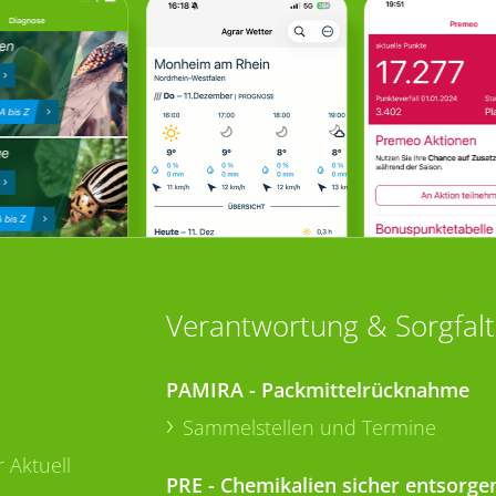
Verantwortung & Sorgfalt
PAMIRA - Packmittelrücknahme
Sammelstellen und Termine
 Aktuell
PRE - Chemikalien sicher entsorge