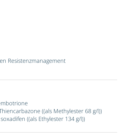
ven Resistenzmanagement
Tembotrione
 Thiencarbazone ((als Methylester 68 g/l))
Isoxadifen ((als Ethylester 134 g/l))