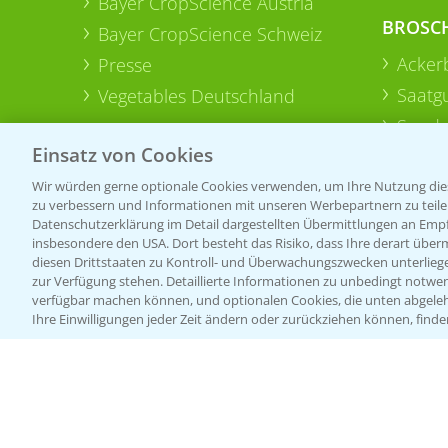
Bayer CropScience Austria
BROSC
Bayer CropScience Schweiz
Acker
Presse
Saatg
Vegetables Deutschland
Sonde
Einsatz von Cookies
Wir würden gerne optionale Cookies verwenden, um Ihre Nutzung dies
zu verbessern und Informationen mit unseren Werbepartnern zu teilen.
Datenschutzerklärung im Detail dargestellten Übermittlungen an Empfä
insbesondere den USA. Dort besteht das Risiko, dass Ihre derart über
diesen Drittstaaten zu Kontroll- und Überwachungszwecken unterlie
zur Verfügung stehen. Detaillierte Informationen zu unbedingt notwen
verfügbar machen können, und optionalen Cookies, die unten abgeleh
Ihre Einwilligungen jeder Zeit ändern oder zurückziehen können, finde