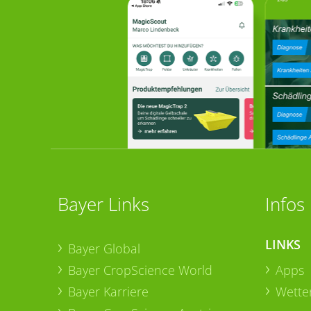
Bayer Links
Infos
LINKS
Bayer Global
Bayer CropScience World
Apps
Bayer Karriere
Wetter