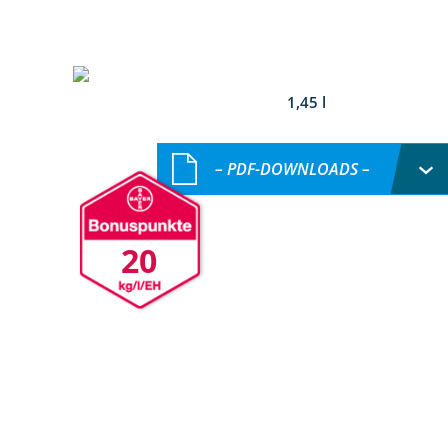
1,45 l
– PDF-DOWNLOADS –
20