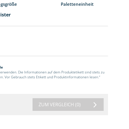
ngsgröße
Paletteneinheit
ister
de
 verwenden. Die Informationen auf dem Produktetikett sind stets zu
en. Vor Gebrauch stets Etikett und Produktinformationen lesen.“
ZUM VERGLEICH
(0)