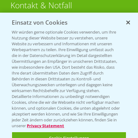
Kontakt & Notfall
Einsatz von Cookies
Beratung auf WhatsApp
T.
+49 (0)174 346 564 1
Wir würden gerne optionale Cookies verwenden, um Ihre
Nutzung dieser Website besser zu verstehen, unsere
Website zu verbessern und Informationen mit unseren
KONTAKT
Werbepartnern zu teilen. Ihre Einwilligung umfasst auch
die in der Datenschutzerklärung im Detail dargestellten
Übermittlungen an Empfänger in unsicheren Drittstaaten,
Hilfe in Notfällen
wie insbesondere den USA. Dort besteht das Risiko, dass
Ihre derart übermittelten Daten dem Zugriff durch
T.
+49 (0)214/30-20220
Behörden in diesen Drittstaaten zu Kontroll- und
Überwachungszwecken unterliegen und dagegen keine
wirksamen Rechtsbehelfe zur Verfügung stehen.
Detaillierte Informationen zu unbedingt notwendigen
Cookies, ohne die wir die Webseite nicht verfügbar machen
können, und optionalen Cookies, die unten abgelehnt oder
akzeptiert werden können, und wie Sie Ihre Einwilligungen
jeder Zeit ändern oder zurückziehen können, finden Sie in
Folgen Sie uns
unserer
Privacy Statement