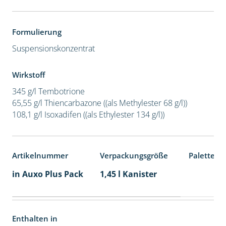
Formulierung
Suspensionskonzentrat
Wirkstoff
345 g/l Tembotrione
65,55 g/l Thiencarbazone ((als Methylester 68 g/l))
108,1 g/l Isoxadifen ((als Ethylester 134 g/l))
Artikelnummer
Verpackungsgröße
Palettene
in Auxo Plus Pack
1,45 l Kanister
Enthalten in