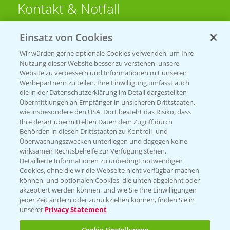
Kontakt & Notfall
Einsatz von Cookies
Beratung auf WhatsApp
T.
+49 (0)174 346 564 1
Wir würden gerne optionale Cookies verwenden, um Ihre
Nutzung dieser Website besser zu verstehen, unsere
Website zu verbessern und Informationen mit unseren
KONTAKT
Werbepartnern zu teilen. Ihre Einwilligung umfasst auch
die in der Datenschutzerklärung im Detail dargestellten
Übermittlungen an Empfänger in unsicheren Drittstaaten,
Hilfe in Notfällen
wie insbesondere den USA. Dort besteht das Risiko, dass
Ihre derart übermittelten Daten dem Zugriff durch
T.
+49 (0)214/30-20220
Behörden in diesen Drittstaaten zu Kontroll- und
Überwachungszwecken unterliegen und dagegen keine
wirksamen Rechtsbehelfe zur Verfügung stehen.
Detaillierte Informationen zu unbedingt notwendigen
Cookies, ohne die wir die Webseite nicht verfügbar machen
können, und optionalen Cookies, die unten abgelehnt oder
akzeptiert werden können, und wie Sie Ihre Einwilligungen
jeder Zeit ändern oder zurückziehen können, finden Sie in
Folgen Sie uns
unserer
Privacy Statement