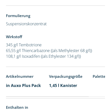
Formulierung
Suspensionskonzentrat
Wirkstoff
345 g/l Tembotrione
65,55 g/l Thiencarbazone ((als Methylester 68 g/l))
108,1 g/l Isoxadifen ((als Ethylester 134 g/l))
Artikelnummer
Verpackungsgröße
Palettene
in Auxo Plus Pack
1,45 l Kanister
Enthalten in