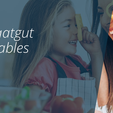
atgut
ables