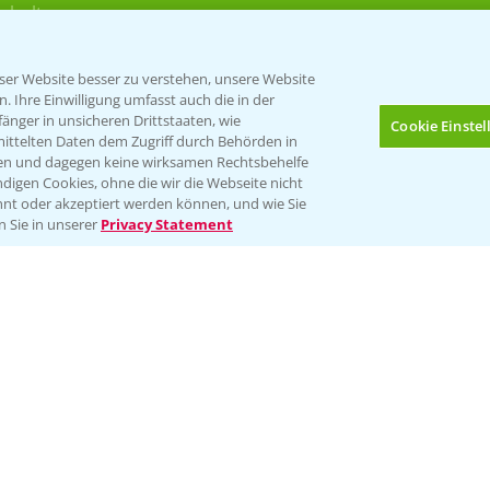
rkulturen
er Website besser zu verstehen, unsere Website
 Ihre Einwilligung umfasst auch die in der
nger in unsicheren Drittstaaten, wie
Cookie Einste
mittelten Daten dem Zugriff durch Behörden in
gen und dagegen keine wirksamen Rechtsbehelfe
digen Cookies, ohne die wir die Webseite nicht
Folgen Sie uns
nt oder akzeptiert werden können, und wie Sie
Bis zu 4 Produkte vergleichen:
(noch 4)
n Sie in unserer
Privacy Statement
Impressum
Gebrauchshinweise