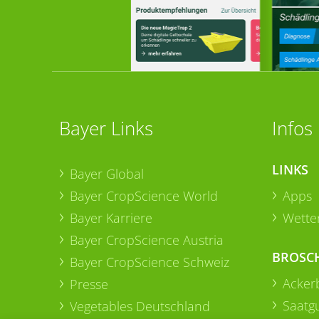
Bayer Links
Infos
LINKS
Bayer Global
Bayer CropScience World
Apps
Bayer Karriere
Wetter
Bayer CropScience Austria
BROSC
Bayer CropScience Schweiz
Acker
Presse
Saatg
Vegetables Deutschland