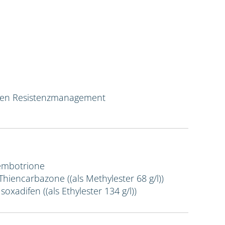
ven Resistenzmanagement
Tembotrione
 Thiencarbazone ((als Methylester 68 g/l))
Isoxadifen ((als Ethylester 134 g/l))