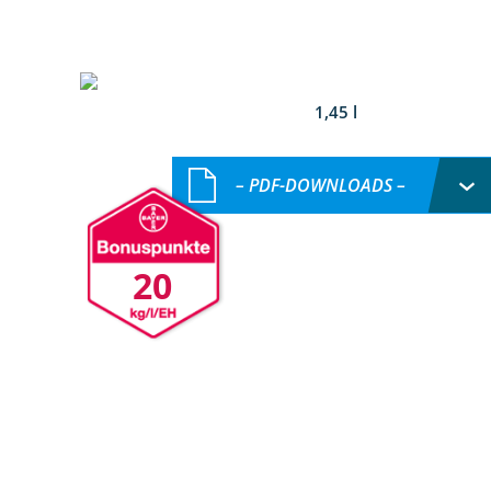
1,45 l
– PDF-DOWNLOADS –
20