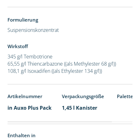
Formulierung
Suspensionskonzentrat
Wirkstoff
345 g/l Tembotrione
65,55 g/l Thiencarbazone ((als Methylester 68 g/l))
108,1 g/l Isoxadifen ((als Ethylester 134 g/l))
Artikelnummer
Verpackungsgröße
Palettene
in Auxo Plus Pack
1,45 l Kanister
Enthalten in