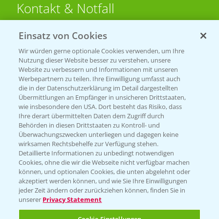
Kontakt & Notfall
Einsatz von Cookies
Beratung auf WhatsApp
T.
+49 (0)174 346 564 1
Wir würden gerne optionale Cookies verwenden, um Ihre
Nutzung dieser Website besser zu verstehen, unsere
Website zu verbessern und Informationen mit unseren
KONTAKT
Werbepartnern zu teilen. Ihre Einwilligung umfasst auch
die in der Datenschutzerklärung im Detail dargestellten
Übermittlungen an Empfänger in unsicheren Drittstaaten,
Hilfe in Notfällen
wie insbesondere den USA. Dort besteht das Risiko, dass
Ihre derart übermittelten Daten dem Zugriff durch
T.
+49 (0)214/30-20220
Behörden in diesen Drittstaaten zu Kontroll- und
Überwachungszwecken unterliegen und dagegen keine
wirksamen Rechtsbehelfe zur Verfügung stehen.
Detaillierte Informationen zu unbedingt notwendigen
Cookies, ohne die wir die Webseite nicht verfügbar machen
können, und optionalen Cookies, die unten abgelehnt oder
akzeptiert werden können, und wie Sie Ihre Einwilligungen
jeder Zeit ändern oder zurückziehen können, finden Sie in
Folgen Sie uns
unserer
Privacy Statement