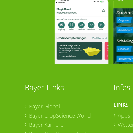
Bayer Links
Infos
LINKS
Bayer Global
Bayer CropScience World
Apps
Bayer Karriere
Wetter