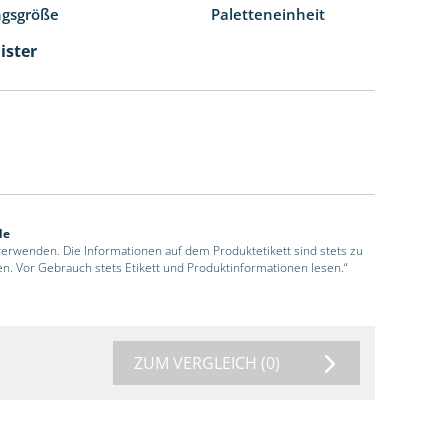
ngsgröße
Paletteneinheit
ister
de
 verwenden. Die Informationen auf dem Produktetikett sind stets zu
en. Vor Gebrauch stets Etikett und Produktinformationen lesen.“
ZUM VERGLEICH
(0)