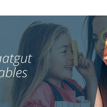
atgut
ables