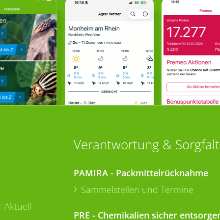
Verantwortung & Sorgfalt
PAMIRA - Packmittelrücknahme
Sammelstellen und Termine
 Aktuell
PRE - Chemikalien sicher entsorge