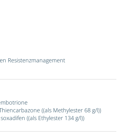
ven Resistenzmanagement
Tembotrione
 Thiencarbazone ((als Methylester 68 g/l))
Isoxadifen ((als Ethylester 134 g/l))