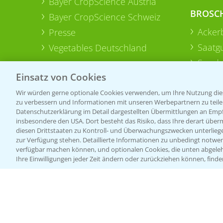
Bayer CropScience Austria
BROSC
Bayer CropScience Schweiz
Acker
Presse
Saatg
Vegetables Deutschland
Sonde
Einsatz von Cookies
Wir würden gerne optionale Cookies verwenden, um Ihre Nutzung dies
zu verbessern und Informationen mit unseren Werbepartnern zu teilen.
Datenschutzerklärung im Detail dargestellten Übermittlungen an Empfä
insbesondere den USA. Dort besteht das Risiko, dass Ihre derart über
diesen Drittstaaten zu Kontroll- und Überwachungszwecken unterlie
zur Verfügung stehen. Detaillierte Informationen zu unbedingt notwen
verfügbar machen können, und optionalen Cookies, die unten abgeleh
Ihre Einwilligungen jeder Zeit ändern oder zurückziehen können, finde