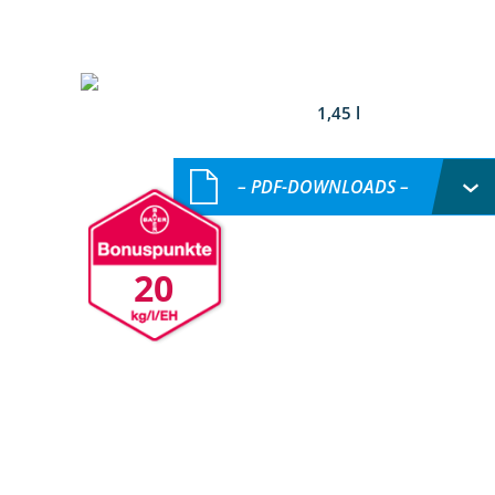
1,45 l
– PDF-DOWNLOADS –
20