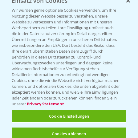
Einsatz von Cookies
Beratung auf WhatsApp
T.
+49 (0)174 346 564 1
Wir würden gerne optionale Cookies verwenden, um Ihre
Nutzung dieser Website besser zu verstehen, unsere
Website zu verbessern und Informationen mit unseren
KONTAKT
Werbepartnern zu teilen. Ihre Einwilligung umfasst auch
die in der Datenschutzerklärung im Detail dargestellten
Übermittlungen an Empfänger in unsicheren Drittstaaten,
Hilfe in Notfällen
wie insbesondere den USA. Dort besteht das Risiko, dass
Ihre derart übermittelten Daten dem Zugriff durch
T.
+49 (0)214/30-20220
Behörden in diesen Drittstaaten zu Kontroll- und
Überwachungszwecken unterliegen und dagegen keine
wirksamen Rechtsbehelfe zur Verfügung stehen.
Detaillierte Informationen zu unbedingt notwendigen
Cookies, ohne die wir die Webseite nicht verfügbar machen
können, und optionalen Cookies, die unten abgelehnt oder
akzeptiert werden können, und wie Sie Ihre Einwilligungen
jeder Zeit ändern oder zurückziehen können, finden Sie in
Folgen Sie uns
unserer
Privacy Statement
Cookie Einstellungen
Cookies ablehnen