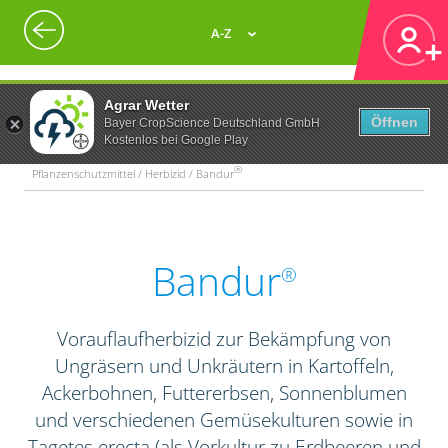
A-Z
Agrar Wetter
Öffnen
Bayer CropScience Deutschland GmbH
Kostenlos bei Google Play
®
Pflanzenschutzmittel / Herbizid / Bandur
Bandur
®
Vorauflaufherbizid zur Bekämpfung von
Ungräsern und Unkräutern in Kartoffeln,
Ackerbohnen, Futtererbsen, Sonnenblumen
und verschiedenen Gemüsekulturen sowie in
Tagetes erecta (als Vorkultur zu Erdbeeren und