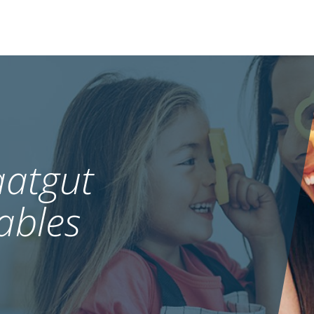
atgut
ables