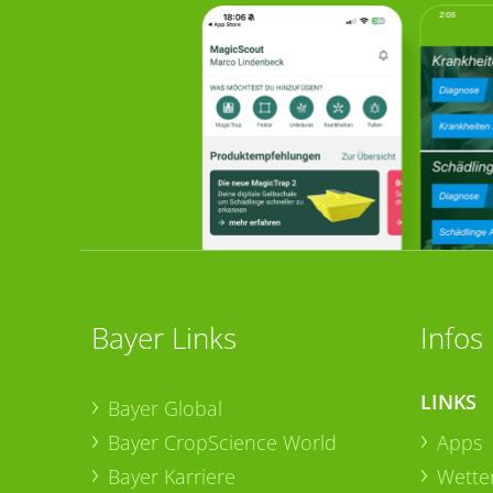
Bayer Links
Infos
LINKS
Bayer Global
Bayer CropScience World
Apps
Bayer Karriere
Wetter