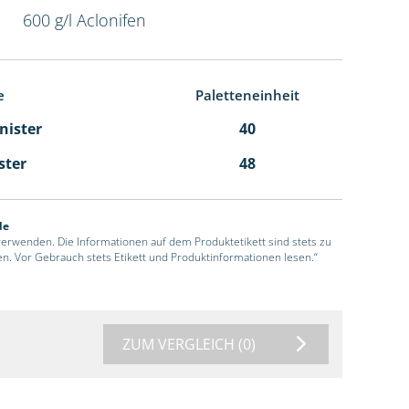
600 g/l Aclonifen
e
Paletteneinheit
anister
40
ster
48
de
 verwenden. Die Informationen auf dem Produktetikett sind stets zu
en. Vor Gebrauch stets Etikett und Produktinformationen lesen.“
ZUM VERGLEICH
(0)