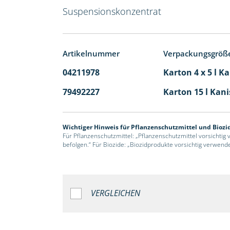
Suspensionskonzentrat
Artikelnummer
Verpackungsgröß
04211978
Karton 4 x 5 l K
79492227
Karton 15 l Kani
Wichtiger Hinweis für Pflanzenschutzmittel und Biozi
Für Pflanzenschutzmittel: „Pflanzenschutzmittel vorsichtig
befolgen.“ Für Biozide: „Biozidprodukte vorsichtig verwend
VERGLEICHEN