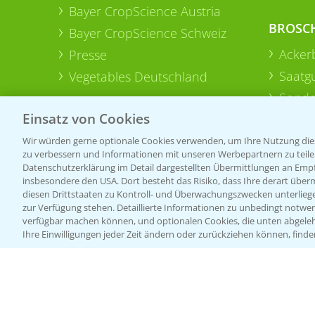
Bayer CropScience Austria
BROSC
Bayer CropScience Schweiz
Acker
Presse
Saatg
Vegetables Deutschland
Sonde
Einsatz von Cookies
Wir würden gerne optionale Cookies verwenden, um Ihre Nutzung dies
zu verbessern und Informationen mit unseren Werbepartnern zu teilen.
Datenschutzerklärung im Detail dargestellten Übermittlungen an Empfä
insbesondere den USA. Dort besteht das Risiko, dass Ihre derart über
diesen Drittstaaten zu Kontroll- und Überwachungszwecken unterlie
zur Verfügung stehen. Detaillierte Informationen zu unbedingt notwen
verfügbar machen können, und optionalen Cookies, die unten abgeleh
Ihre Einwilligungen jeder Zeit ändern oder zurückziehen können, finde