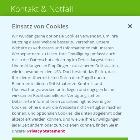
Kontakt & Notfall
Einsatz von Cookies
Beratung auf WhatsApp
T.
+49 (0)174 346 564 1
Wir würden gerne optionale Cookies verwenden, um Ihre
Nutzung dieser Website besser zu verstehen, unsere
Website zu verbessern und Informationen mit unseren
KONTAKT
Werbepartnern zu teilen. Ihre Einwilligung umfasst auch
die in der Datenschutzerklärung im Detail dargestellten
Übermittlungen an Empfänger in unsicheren Drittstaaten,
Hilfe in Notfällen
wie insbesondere den USA. Dort besteht das Risiko, dass
Ihre derart übermittelten Daten dem Zugriff durch
T.
+49 (0)214/30-20220
Behörden in diesen Drittstaaten zu Kontroll- und
Überwachungszwecken unterliegen und dagegen keine
wirksamen Rechtsbehelfe zur Verfügung stehen.
Detaillierte Informationen zu unbedingt notwendigen
Cookies, ohne die wir die Webseite nicht verfügbar machen
können, und optionalen Cookies, die unten abgelehnt oder
akzeptiert werden können, und wie Sie Ihre Einwilligungen
jeder Zeit ändern oder zurückziehen können, finden Sie in
Folgen Sie uns
unserer
Privacy Statement