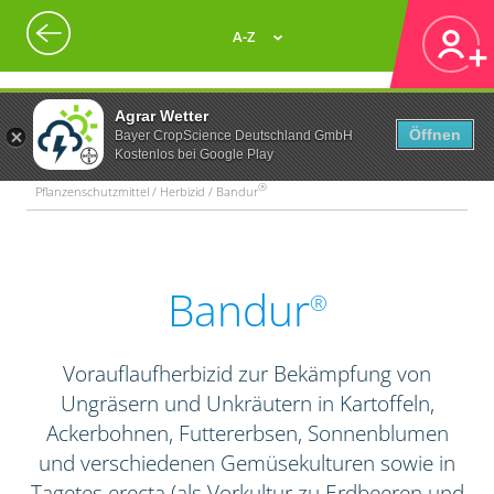
A-Z
Agrar Wetter
Öffnen
Bayer CropScience Deutschland GmbH
Kostenlos bei Google Play
®
Pflanzenschutzmittel / Herbizid / Bandur
Bandur
®
Vorauflaufherbizid zur Bekämpfung von
Ungräsern und Unkräutern in Kartoffeln,
Ackerbohnen, Futtererbsen, Sonnenblumen
und verschiedenen Gemüsekulturen sowie in
Tagetes erecta (als Vorkultur zu Erdbeeren und