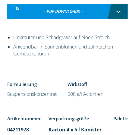
– PDF-DOWNLOADS –
Unkräuter und Schadgräser auf einen Streich
Anwendbar in Sonnenblumen und zahlreichen
Gemüsekulturen
Formulierung
Wirkstoff
Suspensionskonzentrat
600 g/l Aclonifen
Artikelnummer
Verpackungsgröße
Palettene
04211978
Karton 4 x 5 l Kanister
40