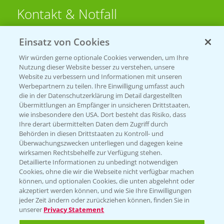
Kontakt & Notfall
Einsatz von Cookies
Beratung auf WhatsApp
T.
+49 (0)174 346 564 1
Wir würden gerne optionale Cookies verwenden, um Ihre
Nutzung dieser Website besser zu verstehen, unsere
Website zu verbessern und Informationen mit unseren
KONTAKT
Werbepartnern zu teilen. Ihre Einwilligung umfasst auch
die in der Datenschutzerklärung im Detail dargestellten
Übermittlungen an Empfänger in unsicheren Drittstaaten,
Hilfe in Notfällen
wie insbesondere den USA. Dort besteht das Risiko, dass
Ihre derart übermittelten Daten dem Zugriff durch
T.
+49 (0)214/30-20220
Behörden in diesen Drittstaaten zu Kontroll- und
Überwachungszwecken unterliegen und dagegen keine
wirksamen Rechtsbehelfe zur Verfügung stehen.
Detaillierte Informationen zu unbedingt notwendigen
Cookies, ohne die wir die Webseite nicht verfügbar machen
können, und optionalen Cookies, die unten abgelehnt oder
akzeptiert werden können, und wie Sie Ihre Einwilligungen
jeder Zeit ändern oder zurückziehen können, finden Sie in
Folgen Sie uns
unserer
Privacy Statement