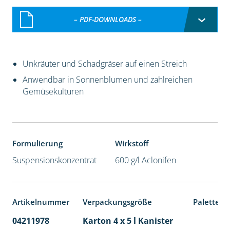
– PDF-DOWNLOADS –
Unkräuter und Schadgräser auf einen Streich
Anwendbar in Sonnenblumen und zahlreichen
Gemüsekulturen
Formulierung
Wirkstoff
Suspensionskonzentrat
600 g/l Aclonifen
Artikelnummer
Verpackungsgröße
Palettene
04211978
Karton 4 x 5 l Kanister
40