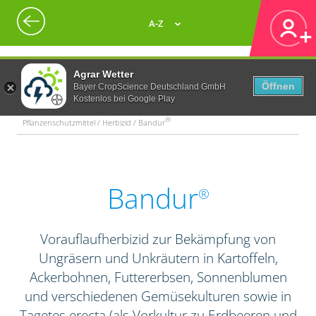
A-Z
Agrar Wetter
Öffnen
Bayer CropScience Deutschland GmbH
Kostenlos bei Google Play
®
Pflanzenschutzmittel / Herbizid / Bandur
Bandur
®
Vorauflaufherbizid zur Bekämpfung von
Ungräsern und Unkräutern in Kartoffeln,
Ackerbohnen, Futtererbsen, Sonnenblumen
und verschiedenen Gemüsekulturen sowie in
Tagetes erecta (als Vorkultur zu Erdbeeren und