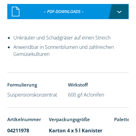
– PDF-DOWNLOADS –
Unkräuter und Schadgräser auf einen Streich
Anwendbar in Sonnenblumen und zahlreichen
Gemüsekulturen
Formulierung
Wirkstoff
Suspensionskonzentrat
600 g/l Aclonifen
Artikelnummer
Verpackungsgröße
Palettene
04211978
Karton 4 x 5 l Kanister
40