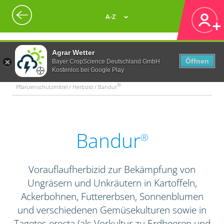
A-Z
Agrar Wetter
Öffnen
Bayer CropScience Deutschland GmbH
Kostenlos bei Google Play
®
Pflanzenschutzmittel / Herbizid / Bandur
Bandur
®
Vorauflaufherbizid zur Bekämpfung von
Ungräsern und Unkräutern in Kartoffeln,
Ackerbohnen, Futtererbsen, Sonnenblumen
und verschiedenen Gemüsekulturen sowie in
Tagetes erecta (als Vorkultur zu Erdbeeren und