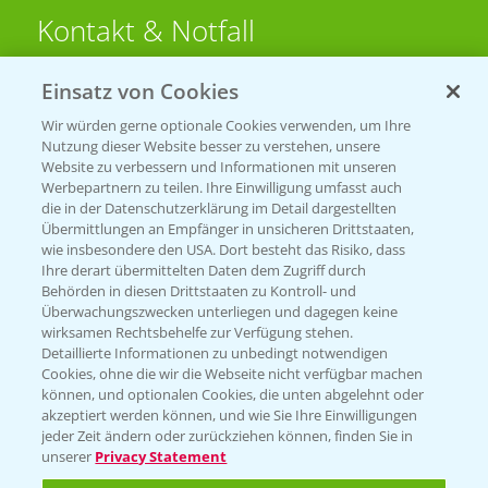
Kontakt & Notfall
Einsatz von Cookies
Beratung auf WhatsApp
T.
+49 (0)174 346 564 1
Wir würden gerne optionale Cookies verwenden, um Ihre
Nutzung dieser Website besser zu verstehen, unsere
Website zu verbessern und Informationen mit unseren
KONTAKT
Werbepartnern zu teilen. Ihre Einwilligung umfasst auch
die in der Datenschutzerklärung im Detail dargestellten
Übermittlungen an Empfänger in unsicheren Drittstaaten,
Hilfe in Notfällen
wie insbesondere den USA. Dort besteht das Risiko, dass
Ihre derart übermittelten Daten dem Zugriff durch
T.
+49 (0)214/30-20220
Behörden in diesen Drittstaaten zu Kontroll- und
Überwachungszwecken unterliegen und dagegen keine
wirksamen Rechtsbehelfe zur Verfügung stehen.
Detaillierte Informationen zu unbedingt notwendigen
Cookies, ohne die wir die Webseite nicht verfügbar machen
können, und optionalen Cookies, die unten abgelehnt oder
akzeptiert werden können, und wie Sie Ihre Einwilligungen
jeder Zeit ändern oder zurückziehen können, finden Sie in
Folgen Sie uns
unserer
Privacy Statement