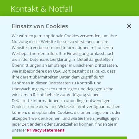
Kontakt & Notfall
Einsatz von Cookies
Beratung auf WhatsApp
T.
+49 (0)174 346 564 1
Wir würden gerne optionale Cookies verwenden, um Ihre
Nutzung dieser Website besser zu verstehen, unsere
Website zu verbessern und Informationen mit unseren
KONTAKT
Werbepartnern zu teilen. Ihre Einwilligung umfasst auch
die in der Datenschutzerklärung im Detail dargestellten
Übermittlungen an Empfänger in unsicheren Drittstaaten,
Hilfe in Notfällen
wie insbesondere den USA. Dort besteht das Risiko, dass
Ihre derart übermittelten Daten dem Zugriff durch
T.
+49 (0)214/30-20220
Behörden in diesen Drittstaaten zu Kontroll- und
Überwachungszwecken unterliegen und dagegen keine
wirksamen Rechtsbehelfe zur Verfügung stehen.
Detaillierte Informationen zu unbedingt notwendigen
Cookies, ohne die wir die Webseite nicht verfügbar machen
können, und optionalen Cookies, die unten abgelehnt oder
akzeptiert werden können, und wie Sie Ihre Einwilligungen
jeder Zeit ändern oder zurückziehen können, finden Sie in
Folgen Sie uns
unserer
Privacy Statement