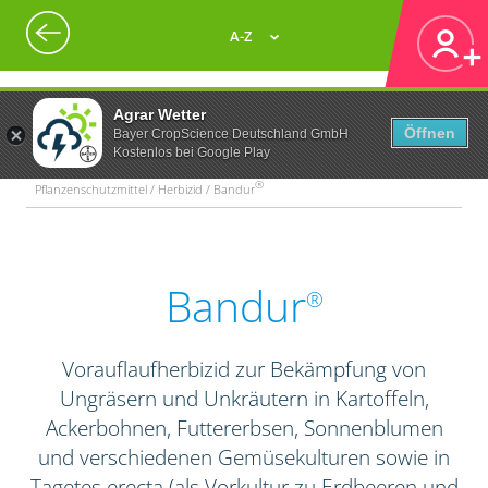
A-Z
Agrar Wetter
Öffnen
Bayer CropScience Deutschland GmbH
Kostenlos bei Google Play
®
Pflanzenschutzmittel / Herbizid / Bandur
Bandur
®
Vorauflaufherbizid zur Bekämpfung von
Ungräsern und Unkräutern in Kartoffeln,
Ackerbohnen, Futtererbsen, Sonnenblumen
und verschiedenen Gemüsekulturen sowie in
Tagetes erecta (als Vorkultur zu Erdbeeren und