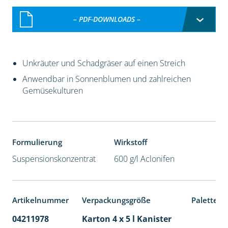
– PDF-DOWNLOADS –
Unkräuter und Schadgräser auf einen Streich
Anwendbar in Sonnenblumen und zahlreichen
Gemüsekulturen
Formulierung
Wirkstoff
Suspensionskonzentrat
600 g/l Aclonifen
Artikelnummer
Verpackungsgröße
Palettene
04211978
Karton 4 x 5 l Kanister
40