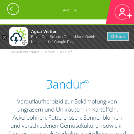
A-Z
Agrar Wetter
Öffnen
Bayer CropScience Deutschland GmbH
Kostenlos bei Google Play
®
Pflanzenschutzmittel / Herbizid / Bandur
Bandur
®
Vorauflaufherbizid zur Bekämpfung von
Ungräsern und Unkräutern in Kartoffeln,
Ackerbohnen, Futtererbsen, Sonnenblumen
und verschiedenen Gemüsekulturen sowie in
Tagetes erecta (als Vorkultur zu Erdbeeren und