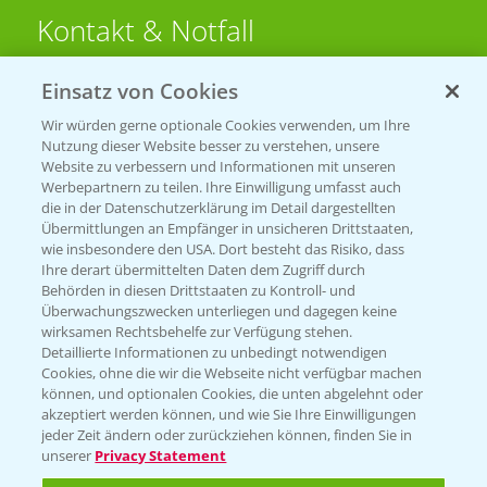
Kontakt & Notfall
Einsatz von Cookies
Beratung auf WhatsApp
T.
+49 (0)174 346 564 1
Wir würden gerne optionale Cookies verwenden, um Ihre
Nutzung dieser Website besser zu verstehen, unsere
Website zu verbessern und Informationen mit unseren
KONTAKT
Werbepartnern zu teilen. Ihre Einwilligung umfasst auch
die in der Datenschutzerklärung im Detail dargestellten
Übermittlungen an Empfänger in unsicheren Drittstaaten,
Hilfe in Notfällen
wie insbesondere den USA. Dort besteht das Risiko, dass
Ihre derart übermittelten Daten dem Zugriff durch
T.
+49 (0)214/30-20220
Behörden in diesen Drittstaaten zu Kontroll- und
Überwachungszwecken unterliegen und dagegen keine
wirksamen Rechtsbehelfe zur Verfügung stehen.
Detaillierte Informationen zu unbedingt notwendigen
Cookies, ohne die wir die Webseite nicht verfügbar machen
können, und optionalen Cookies, die unten abgelehnt oder
akzeptiert werden können, und wie Sie Ihre Einwilligungen
jeder Zeit ändern oder zurückziehen können, finden Sie in
Folgen Sie uns
unserer
Privacy Statement