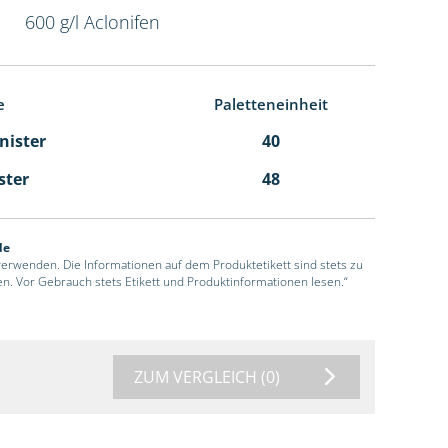
600 g/l Aclonifen
e
Paletteneinheit
anister
40
ster
48
de
 verwenden. Die Informationen auf dem Produktetikett sind stets zu
en. Vor Gebrauch stets Etikett und Produktinformationen lesen.“
ZUM VERGLEICH
(0)