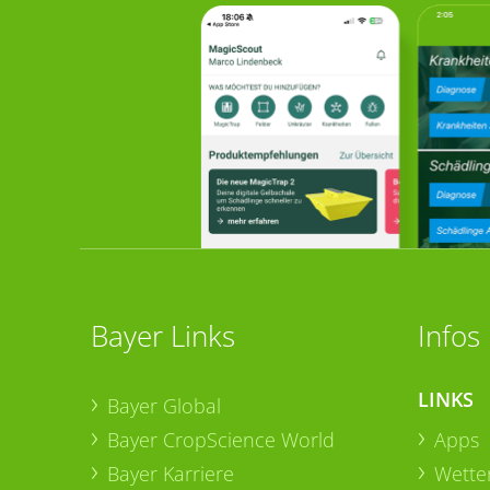
Bayer Links
Infos
LINKS
Bayer Global
Bayer CropScience World
Apps
Bayer Karriere
Wetter