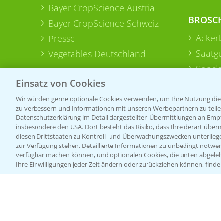
Bayer CropScience Austria
BROSC
Bayer CropScience Schweiz
Acker
Presse
Saatg
Vegetables Deutschland
Sonde
Einsatz von Cookies
Wir würden gerne optionale Cookies verwenden, um Ihre Nutzung dies
zu verbessern und Informationen mit unseren Werbepartnern zu teilen.
Datenschutzerklärung im Detail dargestellten Übermittlungen an Empfä
insbesondere den USA. Dort besteht das Risiko, dass Ihre derart über
diesen Drittstaaten zu Kontroll- und Überwachungszwecken unterlie
zur Verfügung stehen. Detaillierte Informationen zu unbedingt notwen
verfügbar machen können, und optionalen Cookies, die unten abgeleh
Ihre Einwilligungen jeder Zeit ändern oder zurückziehen können, finde