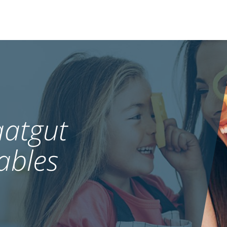
atgut
ables