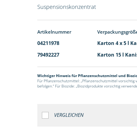
Suspensionskonzentrat
Artikelnummer
Verpackungsgröß
04211978
Karton 4 x 5 l K
79492227
Karton 15 l Kani
Wichtiger Hinweis für Pflanzenschutzmittel und Biozi
Für Pflanzenschutzmittel: „Pflanzenschutzmittel vorsichtig
befolgen.“ Für Biozide: „Biozidprodukte vorsichtig verwend
VERGLEICHEN