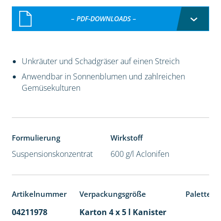
– PDF-DOWNLOADS –
Unkräuter und Schadgräser auf einen Streich
Anwendbar in Sonnenblumen und zahlreichen
Gemüsekulturen
Formulierung
Wirkstoff
Suspensionskonzentrat
600 g/l Aclonifen
Artikelnummer
Verpackungsgröße
Palettene
04211978
Karton 4 x 5 l Kanister
40