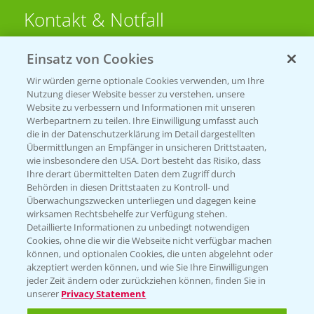
Kontakt & Notfall
Einsatz von Cookies
Beratung auf WhatsApp
T.
+49 (0)174 346 564 1
Wir würden gerne optionale Cookies verwenden, um Ihre
Nutzung dieser Website besser zu verstehen, unsere
Website zu verbessern und Informationen mit unseren
KONTAKT
Werbepartnern zu teilen. Ihre Einwilligung umfasst auch
die in der Datenschutzerklärung im Detail dargestellten
Übermittlungen an Empfänger in unsicheren Drittstaaten,
Hilfe in Notfällen
wie insbesondere den USA. Dort besteht das Risiko, dass
Ihre derart übermittelten Daten dem Zugriff durch
T.
+49 (0)214/30-20220
Behörden in diesen Drittstaaten zu Kontroll- und
Überwachungszwecken unterliegen und dagegen keine
wirksamen Rechtsbehelfe zur Verfügung stehen.
Detaillierte Informationen zu unbedingt notwendigen
Cookies, ohne die wir die Webseite nicht verfügbar machen
können, und optionalen Cookies, die unten abgelehnt oder
akzeptiert werden können, und wie Sie Ihre Einwilligungen
jeder Zeit ändern oder zurückziehen können, finden Sie in
Folgen Sie uns
unserer
Privacy Statement