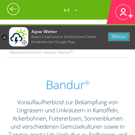
A-Z
Agrar Wetter
Öffnen
Bayer CropScience Deutschland GmbH
Kostenlos bei Google Play
®
Pflanzenschutzmittel / Herbizid / Bandur
Bandur
®
Vorauflaufherbizid zur Bekämpfung von
Ungräsern und Unkräutern in Kartoffeln,
Ackerbohnen, Futtererbsen, Sonnenblumen
und verschiedenen Gemüsekulturen sowie in
Tagetes erecta (als Vorkultur zu Erdbeeren und