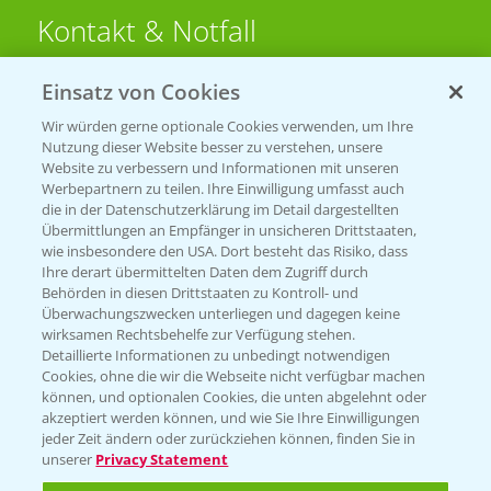
Kontakt & Notfall
Einsatz von Cookies
Beratung auf WhatsApp
T.
+49 (0)174 346 564 1
Wir würden gerne optionale Cookies verwenden, um Ihre
Nutzung dieser Website besser zu verstehen, unsere
Website zu verbessern und Informationen mit unseren
KONTAKT
Werbepartnern zu teilen. Ihre Einwilligung umfasst auch
die in der Datenschutzerklärung im Detail dargestellten
Übermittlungen an Empfänger in unsicheren Drittstaaten,
Hilfe in Notfällen
wie insbesondere den USA. Dort besteht das Risiko, dass
Ihre derart übermittelten Daten dem Zugriff durch
T.
+49 (0)214/30-20220
Behörden in diesen Drittstaaten zu Kontroll- und
Überwachungszwecken unterliegen und dagegen keine
wirksamen Rechtsbehelfe zur Verfügung stehen.
Detaillierte Informationen zu unbedingt notwendigen
Cookies, ohne die wir die Webseite nicht verfügbar machen
können, und optionalen Cookies, die unten abgelehnt oder
akzeptiert werden können, und wie Sie Ihre Einwilligungen
jeder Zeit ändern oder zurückziehen können, finden Sie in
Folgen Sie uns
unserer
Privacy Statement