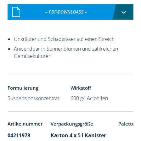
– PDF-DOWNLOADS –
Unkräuter und Schadgräser auf einen Streich
Anwendbar in Sonnenblumen und zahlreichen
Gemüsekulturen
Formulierung
Wirkstoff
Suspensionskonzentrat
600 g/l Aclonifen
Artikelnummer
Verpackungsgröße
Palettene
04211978
Karton 4 x 5 l Kanister
40