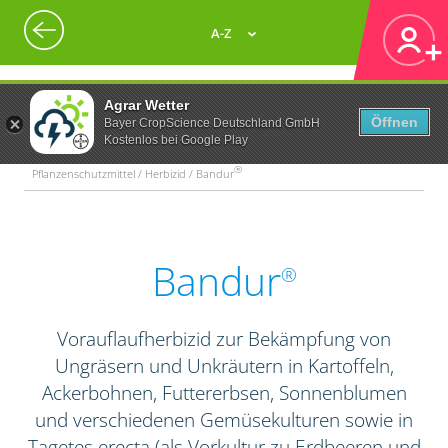
A-Z
Agrar Wetter
Öffnen
Bayer CropScience Deutschland GmbH
Kostenlos bei Google Play
®
Pflanzenschutzmittel / Herbizid / Bandur
Bandur
®
Vorauflaufherbizid zur Bekämpfung von
Ungräsern und Unkräutern in Kartoffeln,
Ackerbohnen, Futtererbsen, Sonnenblumen
und verschiedenen Gemüsekulturen sowie in
Tagetes erecta (als Vorkultur zu Erdbeeren und