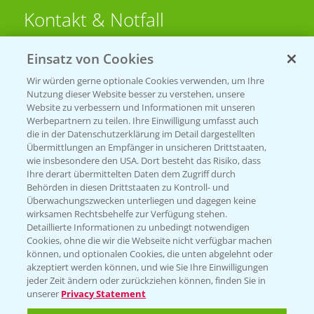
Kontakt & Notfall
Einsatz von Cookies
Beratung auf WhatsApp
T.
+49 (0)174 346 564 1
Wir würden gerne optionale Cookies verwenden, um Ihre
Nutzung dieser Website besser zu verstehen, unsere
Website zu verbessern und Informationen mit unseren
KONTAKT
Werbepartnern zu teilen. Ihre Einwilligung umfasst auch
die in der Datenschutzerklärung im Detail dargestellten
Übermittlungen an Empfänger in unsicheren Drittstaaten,
Hilfe in Notfällen
wie insbesondere den USA. Dort besteht das Risiko, dass
Ihre derart übermittelten Daten dem Zugriff durch
T.
+49 (0)214/30-20220
Behörden in diesen Drittstaaten zu Kontroll- und
Überwachungszwecken unterliegen und dagegen keine
wirksamen Rechtsbehelfe zur Verfügung stehen.
Detaillierte Informationen zu unbedingt notwendigen
Cookies, ohne die wir die Webseite nicht verfügbar machen
können, und optionalen Cookies, die unten abgelehnt oder
akzeptiert werden können, und wie Sie Ihre Einwilligungen
jeder Zeit ändern oder zurückziehen können, finden Sie in
Folgen Sie uns
unserer
Privacy Statement