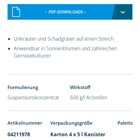
– PDF-DOWNLOADS –
Unkräuter und Schadgräser auf einen Streich
Anwendbar in Sonnenblumen und zahlreichen
Gemüsekulturen
Formulierung
Wirkstoff
Suspensionskonzentrat
600 g/l Aclonifen
Artikelnummer
Verpackungsgröße
Palettene
04211978
Karton 4 x 5 l Kanister
40