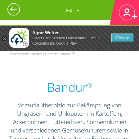
A-Z
Agrar Wetter
Öffnen
Bayer CropScience Deutschland GmbH
Kostenlos bei Google Play
®
Pflanzenschutzmittel / Herbizid / Bandur
Bandur
®
Vorauflaufherbizid zur Bekämpfung von
Ungräsern und Unkräutern in Kartoffeln,
Ackerbohnen, Futtererbsen, Sonnenblumen
und verschiedenen Gemüsekulturen sowie in
Tagetes erecta (als Vorkultur zu Erdbeeren und