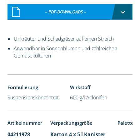
– PDF-DOWNLOADS –
Unkräuter und Schadgräser auf einen Streich
Anwendbar in Sonnenblumen und zahlreichen
Gemüsekulturen
Formulierung
Wirkstoff
Suspensionskonzentrat
600 g/l Aclonifen
Artikelnummer
Verpackungsgröße
Palettene
04211978
Karton 4 x 5 l Kanister
40