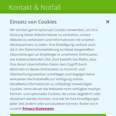
Kontakt & Notfall
Einsatz von Cookies
Beratung auf WhatsApp
T.
+49 (0)174 346 564 1
Wir würden gerne optionale Cookies verwenden, um Ihre
Nutzung dieser Website besser zu verstehen, unsere
Website zu verbessern und Informationen mit unseren
KONTAKT
Werbepartnern zu teilen. Ihre Einwilligung umfasst auch
die in der Datenschutzerklärung im Detail dargestellten
Übermittlungen an Empfänger in unsicheren Drittstaaten,
Hilfe in Notfällen
wie insbesondere den USA. Dort besteht das Risiko, dass
Ihre derart übermittelten Daten dem Zugriff durch
T.
+49 (0)214/30-20220
Behörden in diesen Drittstaaten zu Kontroll- und
Überwachungszwecken unterliegen und dagegen keine
wirksamen Rechtsbehelfe zur Verfügung stehen.
Detaillierte Informationen zu unbedingt notwendigen
Cookies, ohne die wir die Webseite nicht verfügbar machen
können, und optionalen Cookies, die unten abgelehnt oder
akzeptiert werden können, und wie Sie Ihre Einwilligungen
jeder Zeit ändern oder zurückziehen können, finden Sie in
Folgen Sie uns
unserer
Privacy Statement