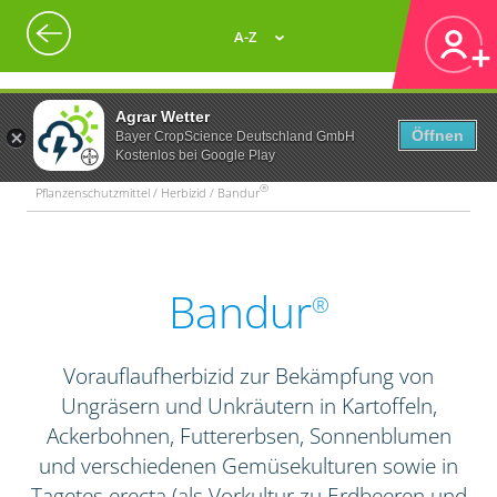
A-Z
Agrar Wetter
Öffnen
Bayer CropScience Deutschland GmbH
Kostenlos bei Google Play
®
Pflanzenschutzmittel / Herbizid / Bandur
Bandur
®
Vorauflaufherbizid zur Bekämpfung von
Ungräsern und Unkräutern in Kartoffeln,
Ackerbohnen, Futtererbsen, Sonnenblumen
und verschiedenen Gemüsekulturen sowie in
Tagetes erecta (als Vorkultur zu Erdbeeren und