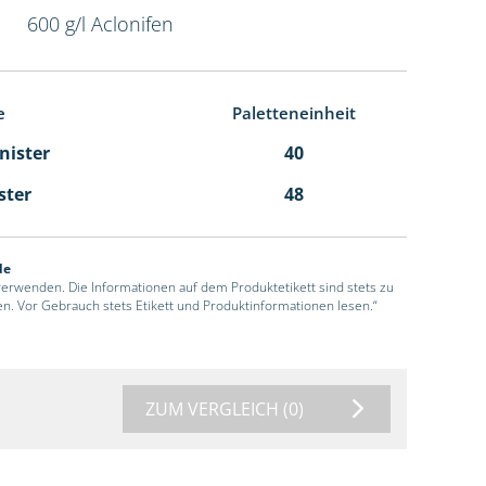
600 g/l Aclonifen
e
Paletteneinheit
anister
40
ster
48
de
 verwenden. Die Informationen auf dem Produktetikett sind stets zu
en. Vor Gebrauch stets Etikett und Produktinformationen lesen.“
ZUM VERGLEICH
(0)