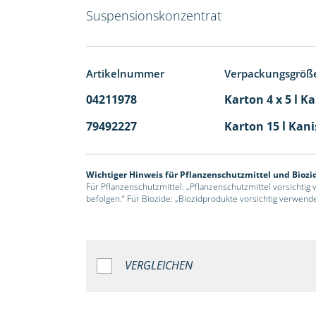
Suspensionskonzentrat
Artikelnummer
Verpackungsgröß
04211978
Karton 4 x 5 l K
79492227
Karton 15 l Kani
Wichtiger Hinweis für Pflanzenschutzmittel und Biozi
Für Pflanzenschutzmittel: „Pflanzenschutzmittel vorsichtig
befolgen.“ Für Biozide: „Biozidprodukte vorsichtig verwend
VERGLEICHEN