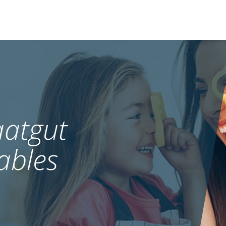
atgut
ables