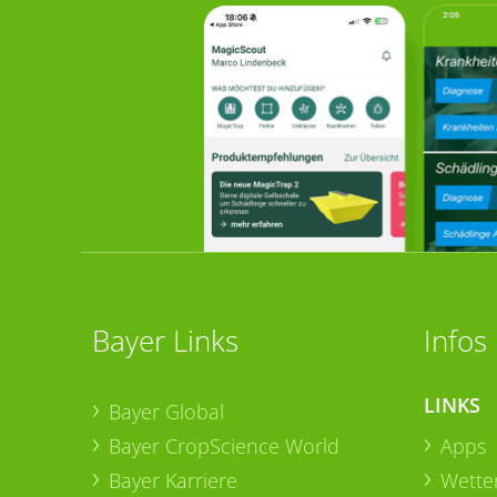
Bayer Links
Infos
LINKS
Bayer Global
Bayer CropScience World
Apps
Bayer Karriere
Wetter