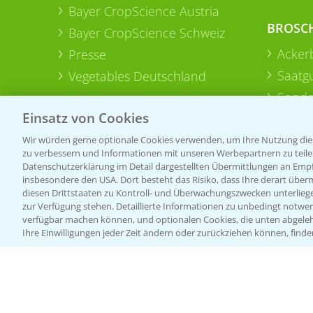
Bayer CropScience Austria
BROSC
Bayer CropScience Schweiz
Acker
Presse
Saatg
Vegetables Deutschland
Sonde
Einsatz von Cookies
Wir würden gerne optionale Cookies verwenden, um Ihre Nutzung dies
zu verbessern und Informationen mit unseren Werbepartnern zu teilen.
Datenschutzerklärung im Detail dargestellten Übermittlungen an Empfä
insbesondere den USA. Dort besteht das Risiko, dass Ihre derart über
diesen Drittstaaten zu Kontroll- und Überwachungszwecken unterlie
zur Verfügung stehen. Detaillierte Informationen zu unbedingt notwen
verfügbar machen können, und optionalen Cookies, die unten abgeleh
Ihre Einwilligungen jeder Zeit ändern oder zurückziehen können, finde