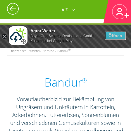
A-Z
Agrar Wetter
Öffnen
Bayer CropScience Deutschland GmbH
Kostenlos bei Google Play
®
Pflanzenschutzmittel / Herbizid / Bandur
Bandur
®
Vorauflaufherbizid zur Bekämpfung von
Ungräsern und Unkräutern in Kartoffeln,
Ackerbohnen, Futtererbsen, Sonnenblumen
und verschiedenen Gemüsekulturen sowie in
Tagetes erecta (als Vorkultur zu Erdbeeren und