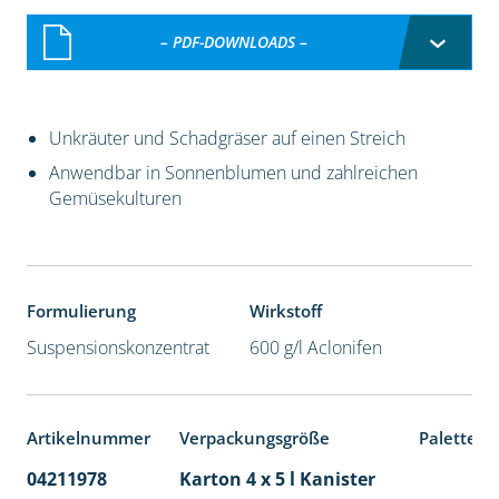
– PDF-DOWNLOADS –
Unkräuter und Schadgräser auf einen Streich
Anwendbar in Sonnenblumen und zahlreichen
Gemüsekulturen
Formulierung
Wirkstoff
Suspensionskonzentrat
600 g/l Aclonifen
Artikelnummer
Verpackungsgröße
Palettene
04211978
Karton 4 x 5 l Kanister
40