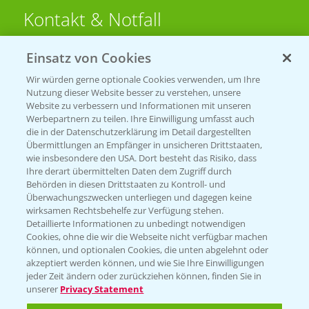
Kontakt & Notfall
Einsatz von Cookies
Beratung auf WhatsApp
T.
+49 (0)174 346 564 1
Wir würden gerne optionale Cookies verwenden, um Ihre
Nutzung dieser Website besser zu verstehen, unsere
Website zu verbessern und Informationen mit unseren
KONTAKT
Werbepartnern zu teilen. Ihre Einwilligung umfasst auch
die in der Datenschutzerklärung im Detail dargestellten
Übermittlungen an Empfänger in unsicheren Drittstaaten,
Hilfe in Notfällen
wie insbesondere den USA. Dort besteht das Risiko, dass
Ihre derart übermittelten Daten dem Zugriff durch
T.
+49 (0)214/30-20220
Behörden in diesen Drittstaaten zu Kontroll- und
Überwachungszwecken unterliegen und dagegen keine
wirksamen Rechtsbehelfe zur Verfügung stehen.
Detaillierte Informationen zu unbedingt notwendigen
Cookies, ohne die wir die Webseite nicht verfügbar machen
können, und optionalen Cookies, die unten abgelehnt oder
akzeptiert werden können, und wie Sie Ihre Einwilligungen
jeder Zeit ändern oder zurückziehen können, finden Sie in
Folgen Sie uns
unserer
Privacy Statement