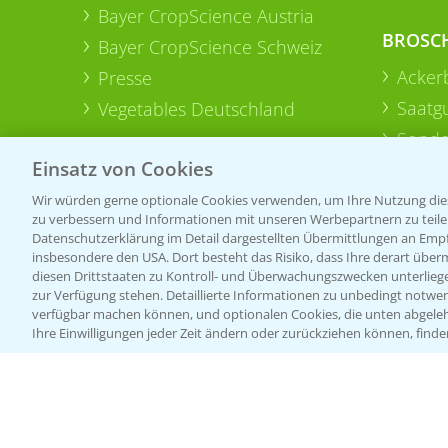
Bayer CropScience Austria
BROSC
Bayer CropScience Schweiz
Acker
Presse
Saatg
Vegetables Deutschland
Sonde
Einsatz von Cookies
Wir würden gerne optionale Cookies verwenden, um Ihre Nutzung dies
zu verbessern und Informationen mit unseren Werbepartnern zu teilen.
Datenschutzerklärung im Detail dargestellten Übermittlungen an Empfä
insbesondere den USA. Dort besteht das Risiko, dass Ihre derart über
diesen Drittstaaten zu Kontroll- und Überwachungszwecken unterlie
zur Verfügung stehen. Detaillierte Informationen zu unbedingt notwen
verfügbar machen können, und optionalen Cookies, die unten abgeleh
Ihre Einwilligungen jeder Zeit ändern oder zurückziehen können, finde