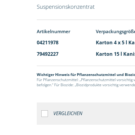
Suspensionskonzentrat
Artikelnummer
Verpackungsgröß
04211978
Karton 4 x 5 l K
79492227
Karton 15 l Kani
Wichtiger Hinweis für Pflanzenschutzmittel und Biozi
Für Pflanzenschutzmittel: „Pflanzenschutzmittel vorsichtig
befolgen.“ Für Biozide: „Biozidprodukte vorsichtig verwend
VERGLEICHEN