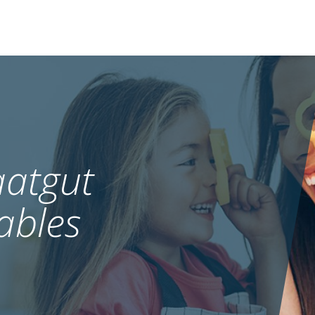
atgut
ables