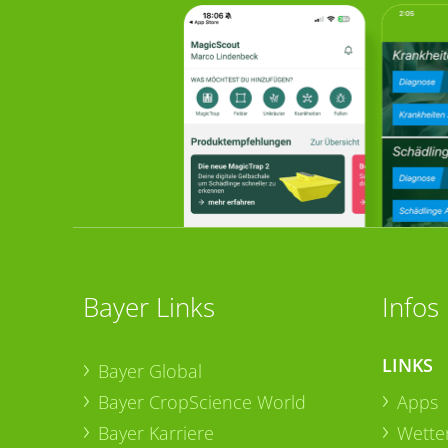
Bayer Links
Infos
LINKS
Bayer Global
Bayer CropScience World
Apps
Bayer Karriere
Wetter