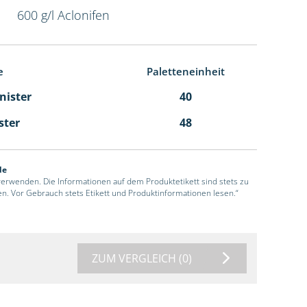
600 g/l Aclonifen
e
Paletteneinheit
anister
40
ster
48
de
 verwenden. Die Informationen auf dem Produktetikett sind stets zu
en. Vor Gebrauch stets Etikett und Produktinformationen lesen.“
ZUM VERGLEICH
(0)