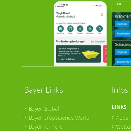
Bayer Links
Infos
LINKS
Bayer Global
Bayer CropScience World
Apps
Bayer Karriere
Wetter