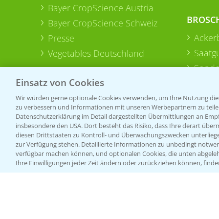
Bayer CropScience Austria
BROSC
Bayer CropScience Schweiz
Acker
Presse
Saatg
Vegetables Deutschland
Sonde
Einsatz von Cookies
Wir würden gerne optionale Cookies verwenden, um Ihre Nutzung dies
zu verbessern und Informationen mit unseren Werbepartnern zu teilen.
Datenschutzerklärung im Detail dargestellten Übermittlungen an Empfä
insbesondere den USA. Dort besteht das Risiko, dass Ihre derart über
diesen Drittstaaten zu Kontroll- und Überwachungszwecken unterlie
zur Verfügung stehen. Detaillierte Informationen zu unbedingt notwen
verfügbar machen können, und optionalen Cookies, die unten abgeleh
Ihre Einwilligungen jeder Zeit ändern oder zurückziehen können, finde