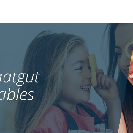
atgut
ables