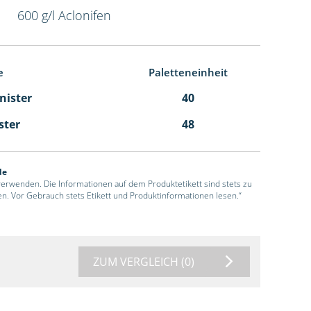
600 g/l Aclonifen
e
Paletteneinheit
anister
40
ster
48
de
 verwenden. Die Informationen auf dem Produktetikett sind stets zu
en. Vor Gebrauch stets Etikett und Produktinformationen lesen.“
ZUM VERGLEICH
(0)