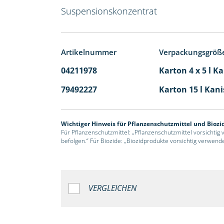
Suspensionskonzentrat
Artikelnummer
Verpackungsgröß
04211978
Karton 4 x 5 l K
79492227
Karton 15 l Kani
Wichtiger Hinweis für Pflanzenschutzmittel und Biozi
Für Pflanzenschutzmittel: „Pflanzenschutzmittel vorsichtig
befolgen.“ Für Biozide: „Biozidprodukte vorsichtig verwend
VERGLEICHEN