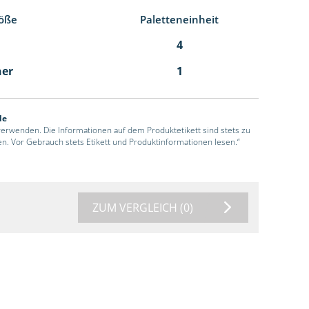
öße
Paletteneinheit
4
ner
1
de
 verwenden. Die Informationen auf dem Produktetikett sind stets zu
en. Vor Gebrauch stets Etikett und Produktinformationen lesen.“
ZUM VERGLEICH
(0)