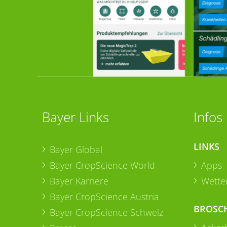
Bayer Links
Infos
LINKS
Bayer Global
Bayer CropScience World
Apps
Bayer Karriere
Wetter
Bayer CropScience Austria
BROSC
Bayer CropScience Schweiz