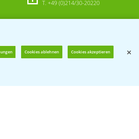
T.
+49 (0)214/30-20220
llungen
Cookies ablehnen
Cookies akzeptieren
Öffnen
© Bayer CropScience Deutschland GmbH