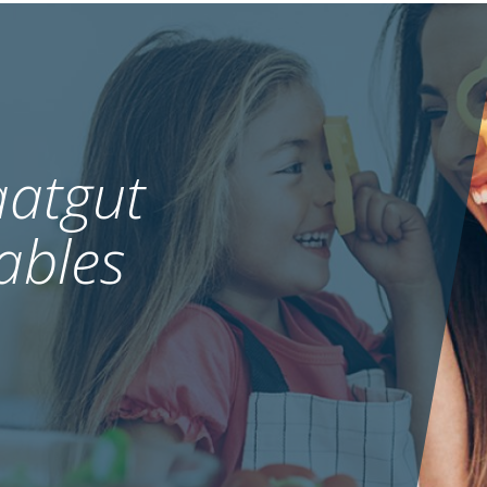
atgut
ables