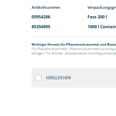
Artikelnummer
Verpackungsgr
05954206
Fass 200 l
85356895
1000 l Contai
Wichtiger Hinweis für Pflanzenschutzmittel und Biozi
Für Pflanzenschutzmittel: „Pflanzenschutzmittel vorsichtig
befolgen.“ Für Biozide: „Biozidprodukte vorsichtig verwend
VERGLEICHEN