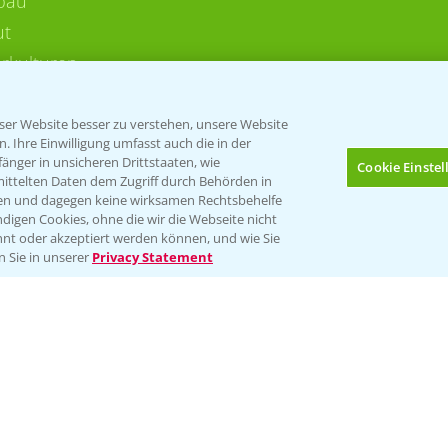
bau
ut
rkulturen
er Website besser zu verstehen, unsere Website
 Ihre Einwilligung umfasst auch die in der
nger in unsicheren Drittstaaten, wie
Cookie Einste
mittelten Daten dem Zugriff durch Behörden in
gen und dagegen keine wirksamen Rechtsbehelfe
digen Cookies, ohne die wir die Webseite nicht
Folgen Sie uns
nt oder akzeptiert werden können, und wie Sie
Bis zu 4 Produkte vergleichen:
(noch 4)
n Sie in unserer
Privacy Statement
Impressum
Gebrauchshinweise