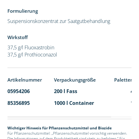
Formulierung
Suspensionskonzentrat zur Saatgutbehandlung
Wirkstoff
37,5 g/l Fluoxastrobin
37,5 g/l Prothioconazol
Artikelnummer
Verpackungsgröße
Palettenei
05954206
200 l Fass
4
85356895
1000 l Container
1
Wichtiger Hinweis für Pflanzenschutzmittel und Biozide
Für Pflanzenschutzmittel: „Pflanzenschutzmittel vorsichtig verwenden.
Die Informationen auf dem Produktetikett sind stets zu befolgen.“ Für