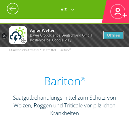
A-Z
Agrar Wetter
Öffnen
Bayer CropScience Deutschland GmbH
Kostenlos bei Google Play
®
Pflanzenschutzmittel / Beizmittel / Bariton
Bariton
®
Saatgutbehandlungsmittel zum Schutz von
Weizen, Roggen und Triticale vor pilzlichen
Krankheiten