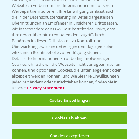
Website zu verbessern und Informationen mit unseren
KONTAKT
Werbepartnern zu teilen. Ihre Einwilligung umfasst auch
die in der Datenschutzerklärung im Detail dargestellten
Übermittlungen an Empfänger in unsicheren Drittstaaten,
Hilfe in Notfällen
wie insbesondere den USA. Dort besteht das Risiko, dass
Ihre derart übermittelten Daten dem Zugriff durch
T.
+49 (0)214/30-20220
Behörden in diesen Drittstaaten zu Kontroll- und
Überwachungszwecken unterliegen und dagegen keine
wirksamen Rechtsbehelfe zur Verfügung stehen.
Detaillierte Informationen zu unbedingt notwendigen
Cookies, ohne die wir die Webseite nicht verfügbar machen
können, und optionalen Cookies, die unten abgelehnt oder
akzeptiert werden können, und wie Sie Ihre Einwilligungen
jeder Zeit ändern oder zurückziehen können, finden Sie in
Folgen Sie uns
unserer
Privacy Statement
Cookie Einstellungen
Cookies ablehnen
Cookies akzeptieren