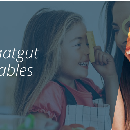
atgut
ables