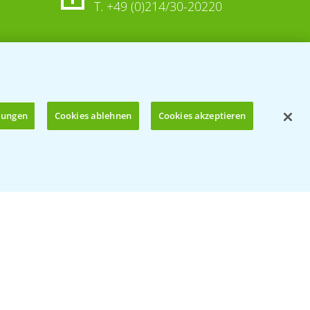
T.
+49 (0)214/30-20220
llungen
Cookies ablehnen
Cookies akzeptieren
Öffnen
© Bayer CropScience Deutschland GmbH