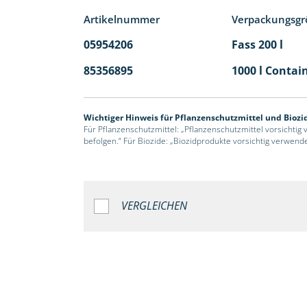
Artikelnummer
Verpackungsgr
05954206
Fass 200 l
85356895
1000 l Contai
Wichtiger Hinweis für Pflanzenschutzmittel und Biozi
Für Pflanzenschutzmittel: „Pflanzenschutzmittel vorsichtig
befolgen.“ Für Biozide: „Biozidprodukte vorsichtig verwend
VERGLEICHEN