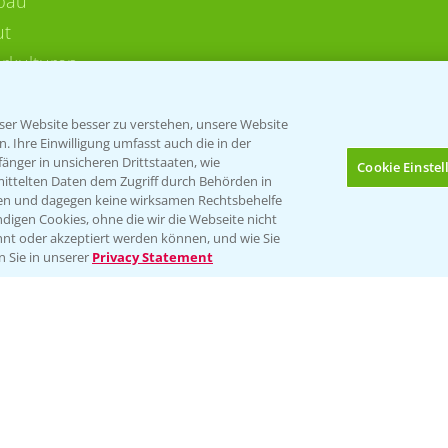
bau
ut
rkulturen
er Website besser zu verstehen, unsere Website
 Ihre Einwilligung umfasst auch die in der
nger in unsicheren Drittstaaten, wie
Cookie Einste
mittelten Daten dem Zugriff durch Behörden in
gen und dagegen keine wirksamen Rechtsbehelfe
digen Cookies, ohne die wir die Webseite nicht
Folgen Sie uns
nt oder akzeptiert werden können, und wie Sie
Bis zu 4 Produkte vergleichen:
(noch 4)
n Sie in unserer
Privacy Statement
Impressum
Gebrauchshinweise