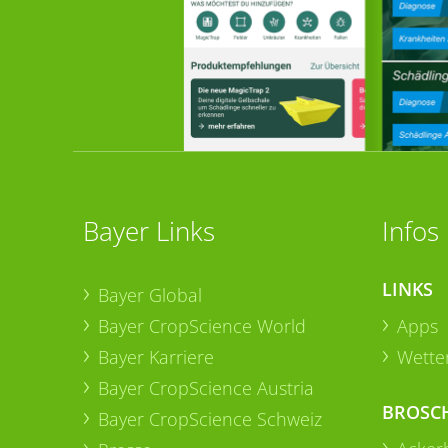
Bayer Links
Infos
LINKS
Bayer Global
Bayer CropScience World
Apps
Bayer Karriere
Wetter
Bayer CropScience Austria
BROSC
Bayer CropScience Schweiz