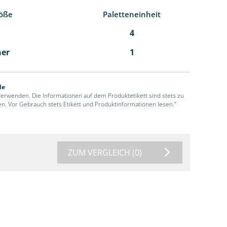
öße
Paletteneinheit
4
ner
1
de
 verwenden. Die Informationen auf dem Produktetikett sind stets zu
en. Vor Gebrauch stets Etikett und Produktinformationen lesen.“
ZUM VERGLEICH
(0)