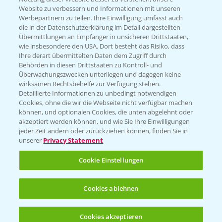
Website zu verbessern und Informationen mit unseren
KONTAKT
Werbepartnern zu teilen. Ihre Einwilligung umfasst auch
die in der Datenschutzerklärung im Detail dargestellten
Übermittlungen an Empfänger in unsicheren Drittstaaten,
Hilfe in Notfällen
wie insbesondere den USA. Dort besteht das Risiko, dass
Ihre derart übermittelten Daten dem Zugriff durch
T.
+49 (0)214/30-20220
Behörden in diesen Drittstaaten zu Kontroll- und
Überwachungszwecken unterliegen und dagegen keine
wirksamen Rechtsbehelfe zur Verfügung stehen.
Detaillierte Informationen zu unbedingt notwendigen
Cookies, ohne die wir die Webseite nicht verfügbar machen
können, und optionalen Cookies, die unten abgelehnt oder
akzeptiert werden können, und wie Sie Ihre Einwilligungen
jeder Zeit ändern oder zurückziehen können, finden Sie in
Folgen Sie uns
unserer
Privacy Statement
Cookie Einstellungen
Cookies ablehnen
Cookies akzeptieren