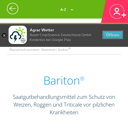
A-Z
Agrar Wetter
Öffnen
Bayer CropScience Deutschland GmbH
Kostenlos bei Google Play
®
Pflanzenschutzmittel / Beizmittel / Bariton
Bariton
®
Saatgutbehandlungsmittel zum Schutz von
Weizen, Roggen und Triticale vor pilzlichen
Krankheiten