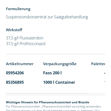
Formulierung
Suspensionskonzentrat zur Saatgutbehandlung
Wirkstoff
37,5 g/l Fluoxastrobin
37,5 g/l Prothioconazol
Artikelnummer
Verpackungsgröße
Palettenei
05954206
Fass 200 l
4
85356895
1000 l Container
1
Wichtiger Hinweis für Pflanzenschutzmittel und Biozide
Für Pflanzenschutzmittel: „Pflanzenschutzmittel vorsichtig verwenden.
Die Informationen auf dem Produktetikett sind stets zu befolgen.“ Für