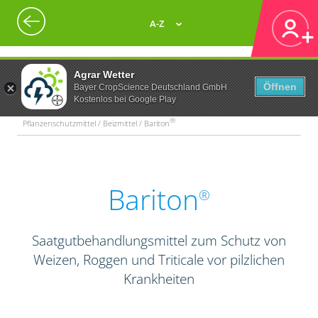
A-Z
Agrar Wetter
Öffnen
Bayer CropScience Deutschland GmbH
Kostenlos bei Google Play
®
Pflanzenschutzmittel / Beizmittel / Bariton
Bariton
®
Saatgutbehandlungsmittel zum Schutz von
Weizen, Roggen und Triticale vor pilzlichen
Krankheiten