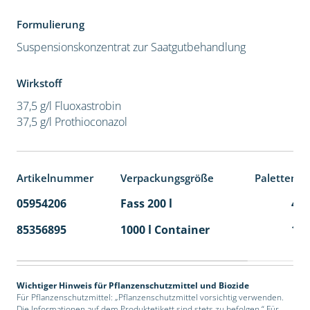
Formulierung
Suspensionskonzentrat zur Saatgutbehandlung
Wirkstoff
37,5 g/l Fluoxastrobin
37,5 g/l Prothioconazol
Artikelnummer
Verpackungsgröße
Palettenei
05954206
Fass 200 l
4
85356895
1000 l Container
1
Wichtiger Hinweis für Pflanzenschutzmittel und Biozide
Für Pflanzenschutzmittel: „Pflanzenschutzmittel vorsichtig verwenden.
Die Informationen auf dem Produktetikett sind stets zu befolgen.“ Für