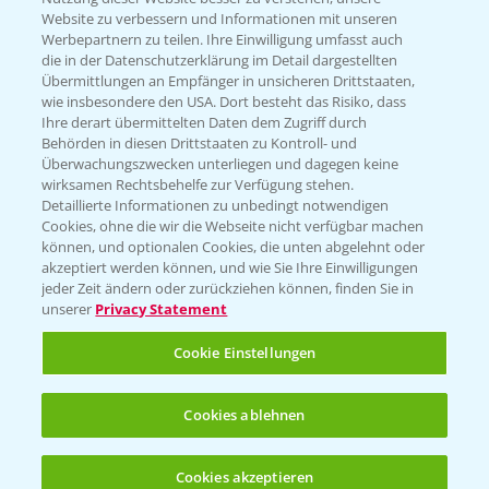
Website zu verbessern und Informationen mit unseren
KONTAKT
Werbepartnern zu teilen. Ihre Einwilligung umfasst auch
die in der Datenschutzerklärung im Detail dargestellten
Übermittlungen an Empfänger in unsicheren Drittstaaten,
Hilfe in Notfällen
wie insbesondere den USA. Dort besteht das Risiko, dass
Ihre derart übermittelten Daten dem Zugriff durch
T.
+49 (0)214/30-20220
Behörden in diesen Drittstaaten zu Kontroll- und
Überwachungszwecken unterliegen und dagegen keine
wirksamen Rechtsbehelfe zur Verfügung stehen.
Detaillierte Informationen zu unbedingt notwendigen
Cookies, ohne die wir die Webseite nicht verfügbar machen
können, und optionalen Cookies, die unten abgelehnt oder
akzeptiert werden können, und wie Sie Ihre Einwilligungen
jeder Zeit ändern oder zurückziehen können, finden Sie in
Folgen Sie uns
unserer
Privacy Statement
Cookie Einstellungen
Cookies ablehnen
Cookies akzeptieren