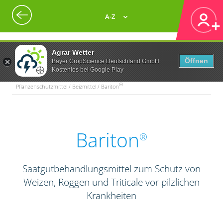
A-Z
Agrar Wetter
Öffnen
Bayer CropScience Deutschland GmbH
Kostenlos bei Google Play
®
Pflanzenschutzmittel / Beizmittel / Bariton
Bariton
®
Saatgutbehandlungsmittel zum Schutz von
Weizen, Roggen und Triticale vor pilzlichen
Krankheiten