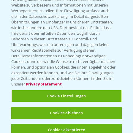
Website zu verbessern und Informationen mit unseren
KONTAKT
Werbepartnern zu teilen. Ihre Einwilligung umfasst auch
die in der Datenschutzerklärung im Detail dargestellten
Übermittlungen an Empfänger in unsicheren Drittstaaten,
Hilfe in Notfällen
wie insbesondere den USA. Dort besteht das Risiko, dass
Ihre derart übermittelten Daten dem Zugriff durch
T.
+49 (0)214/30-20220
Behörden in diesen Drittstaaten zu Kontroll- und
Überwachungszwecken unterliegen und dagegen keine
wirksamen Rechtsbehelfe zur Verfügung stehen.
Detaillierte Informationen zu unbedingt notwendigen
Cookies, ohne die wir die Webseite nicht verfügbar machen
können, und optionalen Cookies, die unten abgelehnt oder
akzeptiert werden können, und wie Sie Ihre Einwilligungen
jeder Zeit ändern oder zurückziehen können, finden Sie in
Folgen Sie uns
unserer
Privacy Statement
Cookie Einstellungen
Cookies ablehnen
Cookies akzeptieren