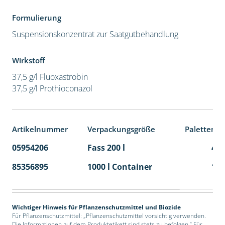
Formulierung
Suspensionskonzentrat zur Saatgutbehandlung
Wirkstoff
37,5 g/l Fluoxastrobin
37,5 g/l Prothioconazol
Artikelnummer
Verpackungsgröße
Palettenei
05954206
Fass 200 l
4
85356895
1000 l Container
1
Wichtiger Hinweis für Pflanzenschutzmittel und Biozide
Für Pflanzenschutzmittel: „Pflanzenschutzmittel vorsichtig verwenden.
Die Informationen auf dem Produktetikett sind stets zu befolgen.“ Für