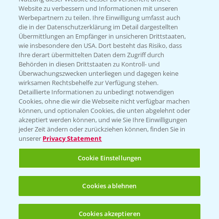
Website zu verbessern und Informationen mit unseren
KONTAKT
Werbepartnern zu teilen. Ihre Einwilligung umfasst auch
die in der Datenschutzerklärung im Detail dargestellten
Übermittlungen an Empfänger in unsicheren Drittstaaten,
Hilfe in Notfällen
wie insbesondere den USA. Dort besteht das Risiko, dass
Ihre derart übermittelten Daten dem Zugriff durch
T.
+49 (0)214/30-20220
Behörden in diesen Drittstaaten zu Kontroll- und
Überwachungszwecken unterliegen und dagegen keine
wirksamen Rechtsbehelfe zur Verfügung stehen.
Detaillierte Informationen zu unbedingt notwendigen
Cookies, ohne die wir die Webseite nicht verfügbar machen
können, und optionalen Cookies, die unten abgelehnt oder
akzeptiert werden können, und wie Sie Ihre Einwilligungen
jeder Zeit ändern oder zurückziehen können, finden Sie in
Folgen Sie uns
unserer
Privacy Statement
Cookie Einstellungen
Cookies ablehnen
Cookies akzeptieren