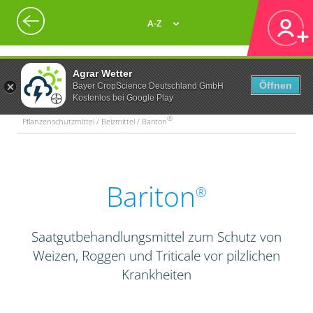
A-Z
Agrar Wetter
Öffnen
Bayer CropScience Deutschland GmbH
Kostenlos bei Google Play
®
Pflanzenschutzmittel / Beizmittel / Bariton
Bariton
®
Saatgutbehandlungsmittel zum Schutz von
Weizen, Roggen und Triticale vor pilzlichen
Krankheiten