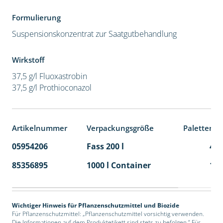
Formulierung
Suspensionskonzentrat zur Saatgutbehandlung
Wirkstoff
37,5 g/l Fluoxastrobin
37,5 g/l Prothioconazol
Artikelnummer
Verpackungsgröße
Palettenei
05954206
Fass 200 l
4
85356895
1000 l Container
1
Wichtiger Hinweis für Pflanzenschutzmittel und Biozide
Für Pflanzenschutzmittel: „Pflanzenschutzmittel vorsichtig verwenden.
Die Informationen auf dem Produktetikett sind stets zu befolgen.“ Für