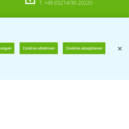
T.
+49 (0)214/30-20220
llungen
Cookies ablehnen
Cookies akzeptieren
Öffnen
© Bayer CropScience Deutschland GmbH