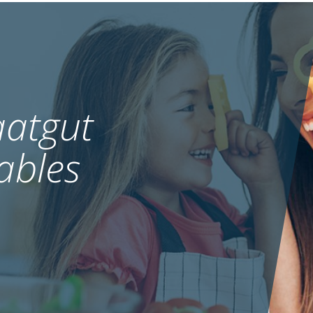
atgut
ables