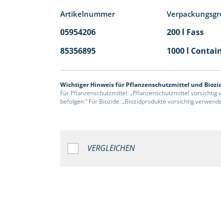
Artikelnummer
Verpackungsgr
05954206
200 l Fass
85356895
1000 l Contai
Wichtiger Hinweis für Pflanzenschutzmittel und Biozi
Für Pflanzenschutzmittel: „Pflanzenschutzmittel vorsichtig
befolgen.“ Für Biozide: „Biozidprodukte vorsichtig verwend
VERGLEICHEN