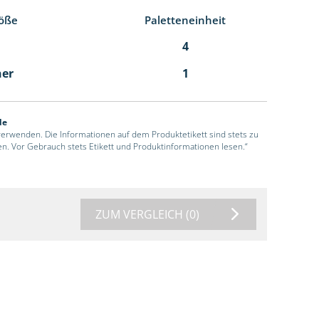
öße
Paletteneinheit
4
ner
1
de
 verwenden. Die Informationen auf dem Produktetikett sind stets zu
en. Vor Gebrauch stets Etikett und Produktinformationen lesen.“
ZUM VERGLEICH
(0)