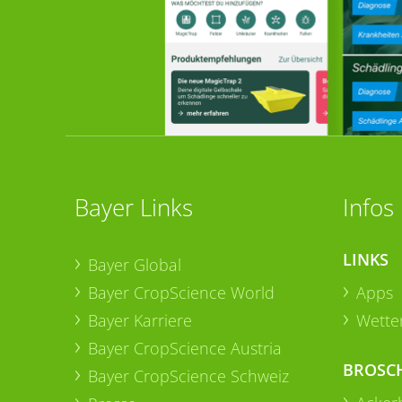
Bayer Links
Infos
LINKS
Bayer Global
Bayer CropScience World
Apps
Bayer Karriere
Wetter
Bayer CropScience Austria
BROSC
Bayer CropScience Schweiz