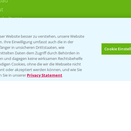
bau
ut
rkulturen
er Website besser zu verstehen, unsere Website
 Ihre Einwilligung umfasst auch die in der
nger in unsicheren Drittstaaten, wie
Cookie Einste
mittelten Daten dem Zugriff durch Behörden in
gen und dagegen keine wirksamen Rechtsbehelfe
digen Cookies, ohne die wir die Webseite nicht
Folgen Sie uns
nt oder akzeptiert werden können, und wie Sie
Bis zu 4 Produkte vergleichen:
(noch 4)
n Sie in unserer
Privacy Statement
Impressum
Gebrauchshinweise