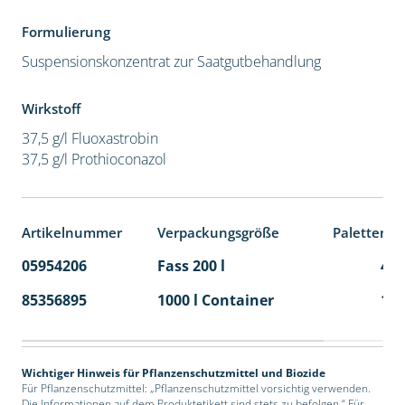
Formulierung
Suspensionskonzentrat zur Saatgutbehandlung
Wirkstoff
37,5 g/l Fluoxastrobin
37,5 g/l Prothioconazol
Artikelnummer
Verpackungsgröße
Palettenei
05954206
Fass 200 l
4
85356895
1000 l Container
1
Wichtiger Hinweis für Pflanzenschutzmittel und Biozide
Für Pflanzenschutzmittel: „Pflanzenschutzmittel vorsichtig verwenden.
Die Informationen auf dem Produktetikett sind stets zu befolgen.“ Für