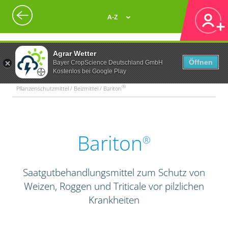
A-Z
Agrar Wetter
Öffnen
Bayer CropScience Deutschland GmbH
Kostenlos bei Google Play
®
Pflanzenschutzmittel / Beizmittel / Bariton
Bariton
®
Saatgutbehandlungsmittel zum Schutz von
Weizen, Roggen und Triticale vor pilzlichen
Krankheiten