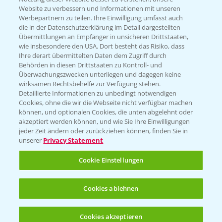
Website zu verbessern und Informationen mit unseren
KONTAKT
Werbepartnern zu teilen. Ihre Einwilligung umfasst auch
die in der Datenschutzerklärung im Detail dargestellten
Übermittlungen an Empfänger in unsicheren Drittstaaten,
Hilfe in Notfällen
wie insbesondere den USA. Dort besteht das Risiko, dass
Ihre derart übermittelten Daten dem Zugriff durch
T.
+49 (0)214/30-20220
Behörden in diesen Drittstaaten zu Kontroll- und
Überwachungszwecken unterliegen und dagegen keine
wirksamen Rechtsbehelfe zur Verfügung stehen.
Detaillierte Informationen zu unbedingt notwendigen
Cookies, ohne die wir die Webseite nicht verfügbar machen
können, und optionalen Cookies, die unten abgelehnt oder
akzeptiert werden können, und wie Sie Ihre Einwilligungen
jeder Zeit ändern oder zurückziehen können, finden Sie in
Folgen Sie uns
unserer
Privacy Statement
Cookie Einstellungen
Cookies ablehnen
Cookies akzeptieren