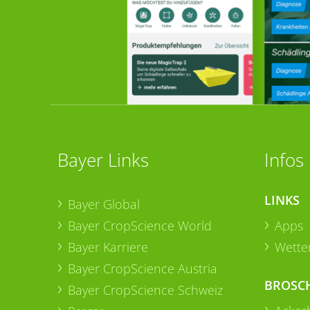
Bayer Links
Infos
LINKS
Bayer Global
Bayer CropScience World
Apps
Bayer Karriere
Wetter
Bayer CropScience Austria
BROSC
Bayer CropScience Schweiz