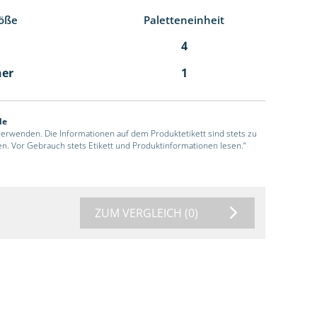
öße
Paletteneinheit
4
ner
1
de
 verwenden. Die Informationen auf dem Produktetikett sind stets zu
en. Vor Gebrauch stets Etikett und Produktinformationen lesen.“
ZUM VERGLEICH
(0)