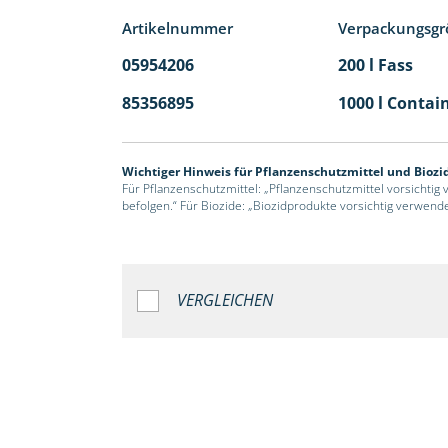
Artikelnummer
Verpackungsgr
05954206
200 l Fass
85356895
1000 l Contai
Wichtiger Hinweis für Pflanzenschutzmittel und Biozi
Für Pflanzenschutzmittel: „Pflanzenschutzmittel vorsichtig
befolgen.“ Für Biozide: „Biozidprodukte vorsichtig verwend
VERGLEICHEN