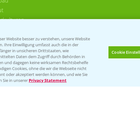
bau
ut
rkulturen
er Website besser zu verstehen, unsere Website
 Ihre Einwilligung umfasst auch die in der
nger in unsicheren Drittstaaten, wie
Cookie Einste
mittelten Daten dem Zugriff durch Behörden in
gen und dagegen keine wirksamen Rechtsbehelfe
digen Cookies, ohne die wir die Webseite nicht
Folgen Sie uns
nt oder akzeptiert werden können, und wie Sie
Bis zu 4 Produkte vergleichen:
(noch 4)
n Sie in unserer
Privacy Statement
Impressum
Gebrauchshinweise