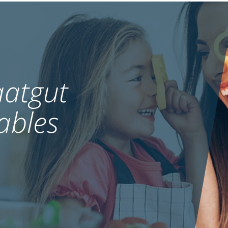
atgut
ables