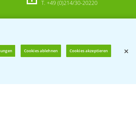
T.
+49 (0)214/30-20220
llungen
Cookies ablehnen
Cookies akzeptieren
Öffnen
© Bayer CropScience Deutschland GmbH