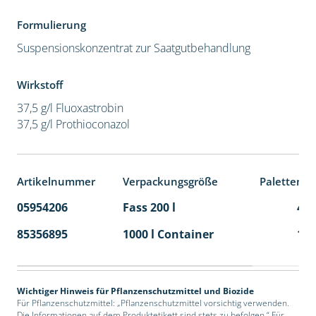
Formulierung
Suspensionskonzentrat zur Saatgutbehandlung
Wirkstoff
37,5 g/l Fluoxastrobin
37,5 g/l Prothioconazol
Artikelnummer
Verpackungsgröße
Palettenei
05954206
Fass 200 l
4
85356895
1000 l Container
1
Wichtiger Hinweis für Pflanzenschutzmittel und Biozide
Für Pflanzenschutzmittel: „Pflanzenschutzmittel vorsichtig verwenden.
Die Informationen auf dem Produktetikett sind stets zu befolgen.“ Für