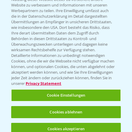
Website zu verbessern und Informationen mit unseren
KONTAKT
Werbepartnern zu teilen. Ihre Einwilligung umfasst auch
die in der Datenschutzerklärung im Detail dargestellten
Übermittlungen an Empfänger in unsicheren Drittstaaten,
Hilfe in Notfällen
wie insbesondere den USA. Dort besteht das Risiko, dass
Ihre derart übermittelten Daten dem Zugriff durch
T.
+49 (0)214/30-20220
Behörden in diesen Drittstaaten zu Kontroll- und
Überwachungszwecken unterliegen und dagegen keine
wirksamen Rechtsbehelfe zur Verfügung stehen.
Detaillierte Informationen zu unbedingt notwendigen
Cookies, ohne die wir die Webseite nicht verfügbar machen
können, und optionalen Cookies, die unten abgelehnt oder
akzeptiert werden können, und wie Sie Ihre Einwilligungen
jeder Zeit ändern oder zurückziehen können, finden Sie in
Folgen Sie uns
unserer
Privacy Statement
Cookie Einstellungen
Cookies ablehnen
Cookies akzeptieren