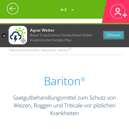
A-Z
Agrar Wetter
Öffnen
Bayer CropScience Deutschland GmbH
Kostenlos bei Google Play
®
Pflanzenschutzmittel / Beizmittel / Bariton
Bariton
®
Saatgutbehandlungsmittel zum Schutz von
Weizen, Roggen und Triticale vor pilzlichen
Krankheiten