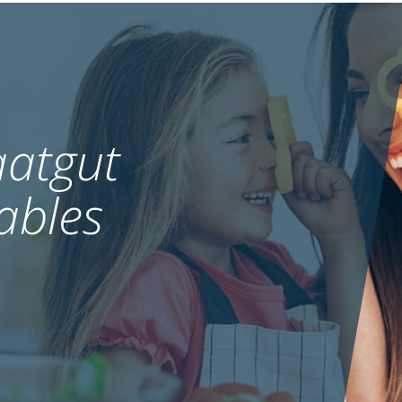
atgut
ables