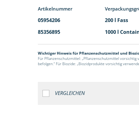
Artikelnummer
Verpackungsgr
05954206
200 l Fass
85356895
1000 l Contai
Wichtiger Hinweis für Pflanzenschutzmittel und Biozi
Für Pflanzenschutzmittel: „Pflanzenschutzmittel vorsichtig
befolgen.“ Für Biozide: „Biozidprodukte vorsichtig verwend
VERGLEICHEN