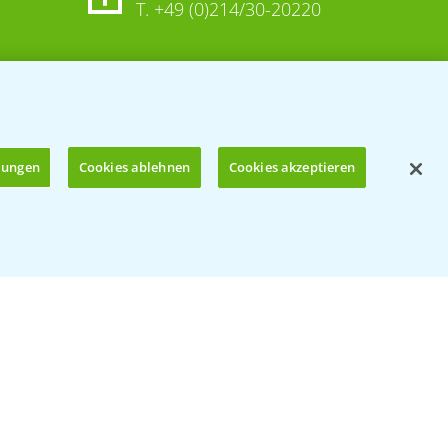
T.
+49 (0)214/30-20220
llungen
Cookies ablehnen
Cookies akzeptieren
Öffnen
© Bayer CropScience Deutschland GmbH