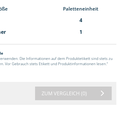
öße
Paletteneinheit
4
ner
1
de
 verwenden. Die Informationen auf dem Produktetikett sind stets zu
en. Vor Gebrauch stets Etikett und Produktinformationen lesen.“
ZUM VERGLEICH
(0)