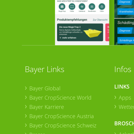
Bayer Links
Infos
LINKS
Bayer Global
Bayer CropScience World
Apps
Bayer Karriere
Wetter
Bayer CropScience Austria
BROSC
Bayer CropScience Schweiz