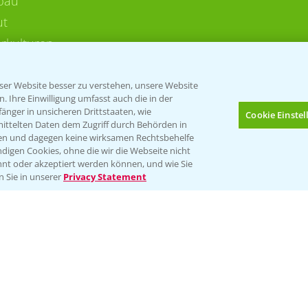
bau
ut
rkulturen
er Website besser zu verstehen, unsere Website
 Ihre Einwilligung umfasst auch die in der
nger in unsicheren Drittstaaten, wie
Cookie Einste
mittelten Daten dem Zugriff durch Behörden in
gen und dagegen keine wirksamen Rechtsbehelfe
digen Cookies, ohne die wir die Webseite nicht
Folgen Sie uns
nt oder akzeptiert werden können, und wie Sie
Bis zu 4 Produkte vergleichen:
(noch 4)
n Sie in unserer
Privacy Statement
Impressum
Gebrauchshinweise