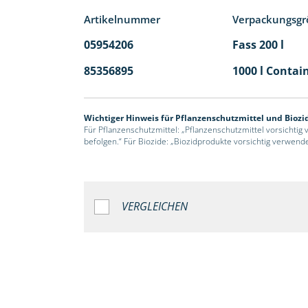
Artikelnummer
Verpackungsgr
05954206
Fass 200 l
85356895
1000 l Contai
Wichtiger Hinweis für Pflanzenschutzmittel und Biozi
Für Pflanzenschutzmittel: „Pflanzenschutzmittel vorsichtig
befolgen.“ Für Biozide: „Biozidprodukte vorsichtig verwend
VERGLEICHEN