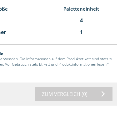
öße
Paletteneinheit
4
ner
1
de
 verwenden. Die Informationen auf dem Produktetikett sind stets zu
en. Vor Gebrauch stets Etikett und Produktinformationen lesen.“
ZUM VERGLEICH
(0)