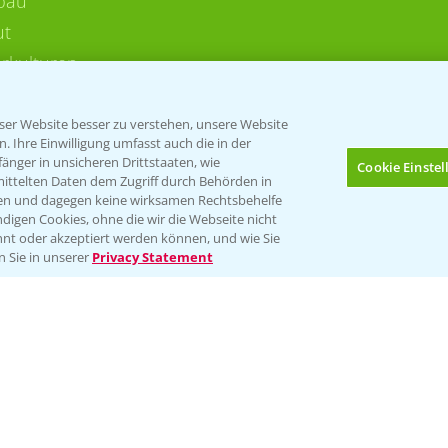
bau
ut
rkulturen
er Website besser zu verstehen, unsere Website
 Ihre Einwilligung umfasst auch die in der
nger in unsicheren Drittstaaten, wie
Cookie Einste
mittelten Daten dem Zugriff durch Behörden in
gen und dagegen keine wirksamen Rechtsbehelfe
digen Cookies, ohne die wir die Webseite nicht
Folgen Sie uns
nt oder akzeptiert werden können, und wie Sie
Bis zu 4 Produkte vergleichen:
(noch 4)
n Sie in unserer
Privacy Statement
Impressum
Gebrauchshinweise