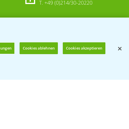
T.
+49 (0)214/30-20220
llungen
Cookies ablehnen
Cookies akzeptieren
Öffnen
© Bayer CropScience Deutschland GmbH