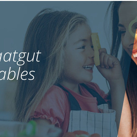
atgut
ables