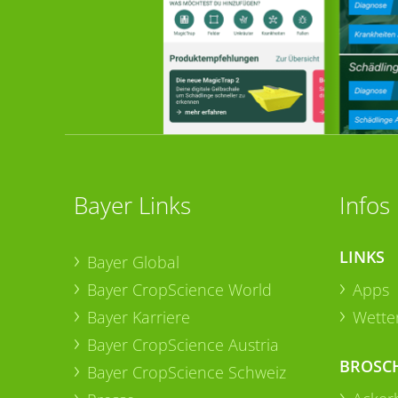
Bayer Links
Infos
LINKS
Bayer Global
Bayer CropScience World
Apps
Bayer Karriere
Wetter
Bayer CropScience Austria
BROSC
Bayer CropScience Schweiz