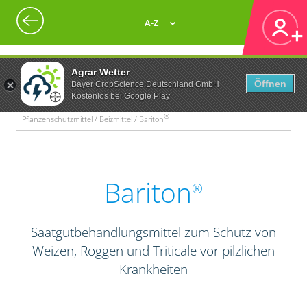
A-Z
Agrar Wetter
Öffnen
Bayer CropScience Deutschland GmbH
Kostenlos bei Google Play
®
Pflanzenschutzmittel / Beizmittel / Bariton
Bariton
®
Saatgutbehandlungsmittel zum Schutz von
Weizen, Roggen und Triticale vor pilzlichen
Krankheiten