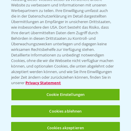
Website zu verbessern und Informationen mit unseren
KONTAKT
Werbepartnern zu teilen. Ihre Einwilligung umfasst auch
die in der Datenschutzerklärung im Detail dargestellten
Übermittlungen an Empfänger in unsicheren Drittstaaten,
Hilfe in Notfällen
wie insbesondere den USA. Dort besteht das Risiko, dass
Ihre derart übermittelten Daten dem Zugriff durch
T.
+49 (0)214/30-20220
Behörden in diesen Drittstaaten zu Kontroll- und
Überwachungszwecken unterliegen und dagegen keine
wirksamen Rechtsbehelfe zur Verfügung stehen.
Detaillierte Informationen zu unbedingt notwendigen
Cookies, ohne die wir die Webseite nicht verfügbar machen
können, und optionalen Cookies, die unten abgelehnt oder
akzeptiert werden können, und wie Sie Ihre Einwilligungen
jeder Zeit ändern oder zurückziehen können, finden Sie in
Folgen Sie uns
unserer
Privacy Statement
Cookie Einstellungen
Cookies ablehnen
Cookies akzeptieren