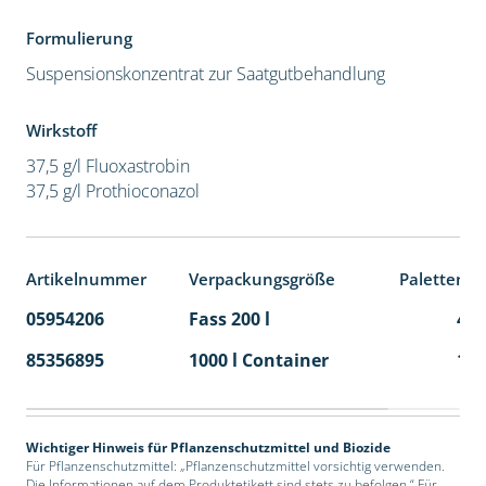
Formulierung
Suspensionskonzentrat zur Saatgutbehandlung
Wirkstoff
37,5 g/l Fluoxastrobin
37,5 g/l Prothioconazol
Artikelnummer
Verpackungsgröße
Palettenei
05954206
Fass 200 l
4
85356895
1000 l Container
1
Wichtiger Hinweis für Pflanzenschutzmittel und Biozide
Für Pflanzenschutzmittel: „Pflanzenschutzmittel vorsichtig verwenden.
Die Informationen auf dem Produktetikett sind stets zu befolgen.“ Für