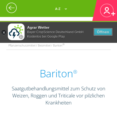
A-Z
Agrar Wetter
Öffnen
Bayer CropScience Deutschland GmbH
Kostenlos bei Google Play
®
Pflanzenschutzmittel / Beizmittel / Bariton
Bariton
®
Saatgutbehandlungsmittel zum Schutz von
Weizen, Roggen und Triticale vor pilzlichen
Krankheiten