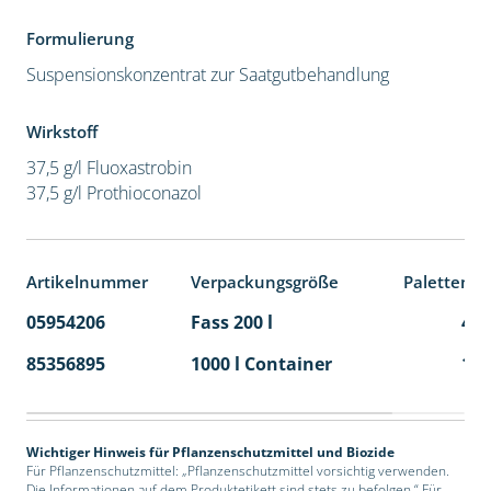
Formulierung
Suspensionskonzentrat zur Saatgutbehandlung
Wirkstoff
37,5 g/l Fluoxastrobin
37,5 g/l Prothioconazol
Artikelnummer
Verpackungsgröße
Palettenei
05954206
Fass 200 l
4
85356895
1000 l Container
1
Wichtiger Hinweis für Pflanzenschutzmittel und Biozide
Für Pflanzenschutzmittel: „Pflanzenschutzmittel vorsichtig verwenden.
Die Informationen auf dem Produktetikett sind stets zu befolgen.“ Für