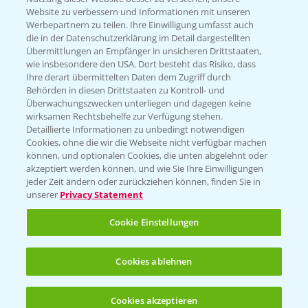
Website zu verbessern und Informationen mit unseren
KONTAKT
Werbepartnern zu teilen. Ihre Einwilligung umfasst auch
die in der Datenschutzerklärung im Detail dargestellten
Übermittlungen an Empfänger in unsicheren Drittstaaten,
Hilfe in Notfällen
wie insbesondere den USA. Dort besteht das Risiko, dass
Ihre derart übermittelten Daten dem Zugriff durch
T.
+49 (0)214/30-20220
Behörden in diesen Drittstaaten zu Kontroll- und
Überwachungszwecken unterliegen und dagegen keine
wirksamen Rechtsbehelfe zur Verfügung stehen.
Detaillierte Informationen zu unbedingt notwendigen
Cookies, ohne die wir die Webseite nicht verfügbar machen
können, und optionalen Cookies, die unten abgelehnt oder
akzeptiert werden können, und wie Sie Ihre Einwilligungen
jeder Zeit ändern oder zurückziehen können, finden Sie in
Folgen Sie uns
unserer
Privacy Statement
Cookie Einstellungen
Cookies ablehnen
Cookies akzeptieren