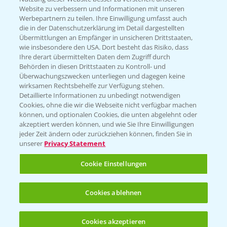
Website zu verbessern und Informationen mit unseren
KONTAKT
Werbepartnern zu teilen. Ihre Einwilligung umfasst auch
die in der Datenschutzerklärung im Detail dargestellten
Übermittlungen an Empfänger in unsicheren Drittstaaten,
Hilfe in Notfällen
wie insbesondere den USA. Dort besteht das Risiko, dass
Ihre derart übermittelten Daten dem Zugriff durch
T.
+49 (0)214/30-20220
Behörden in diesen Drittstaaten zu Kontroll- und
Überwachungszwecken unterliegen und dagegen keine
wirksamen Rechtsbehelfe zur Verfügung stehen.
Detaillierte Informationen zu unbedingt notwendigen
Cookies, ohne die wir die Webseite nicht verfügbar machen
können, und optionalen Cookies, die unten abgelehnt oder
akzeptiert werden können, und wie Sie Ihre Einwilligungen
jeder Zeit ändern oder zurückziehen können, finden Sie in
Folgen Sie uns
unserer
Privacy Statement
Cookie Einstellungen
Cookies ablehnen
Cookies akzeptieren