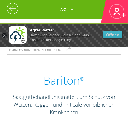
A-Z
Agrar Wetter
Öffnen
Bayer CropScience Deutschland GmbH
Kostenlos bei Google Play
®
Pflanzenschutzmittel / Beizmittel / Bariton
Bariton
®
Saatgutbehandlungsmittel zum Schutz von
Weizen, Roggen und Triticale vor pilzlichen
Krankheiten