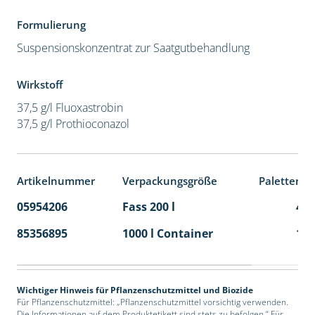
Formulierung
Suspensionskonzentrat zur Saatgutbehandlung
Wirkstoff
37,5 g/l Fluoxastrobin
37,5 g/l Prothioconazol
Artikelnummer
Verpackungsgröße
Palettenei
05954206
Fass 200 l
4
85356895
1000 l Container
1
Wichtiger Hinweis für Pflanzenschutzmittel und Biozide
Für Pflanzenschutzmittel: „Pflanzenschutzmittel vorsichtig verwenden.
Die Informationen auf dem Produktetikett sind stets zu befolgen.“ Für