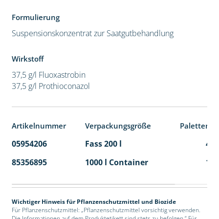
Formulierung
Suspensionskonzentrat zur Saatgutbehandlung
Wirkstoff
37,5 g/l Fluoxastrobin
37,5 g/l Prothioconazol
Artikelnummer
Verpackungsgröße
Palettenei
05954206
Fass 200 l
4
85356895
1000 l Container
1
Wichtiger Hinweis für Pflanzenschutzmittel und Biozide
Für Pflanzenschutzmittel: „Pflanzenschutzmittel vorsichtig verwenden.
Die Informationen auf dem Produktetikett sind stets zu befolgen.“ Für