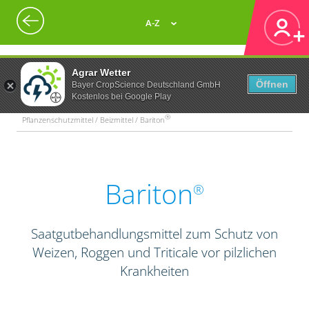
A-Z
Agrar Wetter
Öffnen
Bayer CropScience Deutschland GmbH
Kostenlos bei Google Play
®
Pflanzenschutzmittel / Beizmittel / Bariton
Bariton
®
Saatgutbehandlungsmittel zum Schutz von
Weizen, Roggen und Triticale vor pilzlichen
Krankheiten