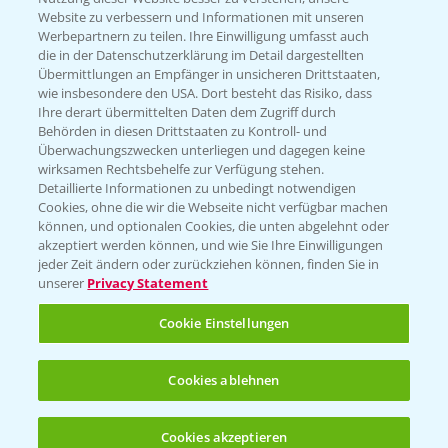
Website zu verbessern und Informationen mit unseren
KONTAKT
Werbepartnern zu teilen. Ihre Einwilligung umfasst auch
die in der Datenschutzerklärung im Detail dargestellten
Übermittlungen an Empfänger in unsicheren Drittstaaten,
Hilfe in Notfällen
wie insbesondere den USA. Dort besteht das Risiko, dass
Ihre derart übermittelten Daten dem Zugriff durch
T.
+49 (0)214/30-20220
Behörden in diesen Drittstaaten zu Kontroll- und
Überwachungszwecken unterliegen und dagegen keine
wirksamen Rechtsbehelfe zur Verfügung stehen.
Detaillierte Informationen zu unbedingt notwendigen
Cookies, ohne die wir die Webseite nicht verfügbar machen
können, und optionalen Cookies, die unten abgelehnt oder
akzeptiert werden können, und wie Sie Ihre Einwilligungen
jeder Zeit ändern oder zurückziehen können, finden Sie in
Folgen Sie uns
unserer
Privacy Statement
Cookie Einstellungen
Cookies ablehnen
Cookies akzeptieren