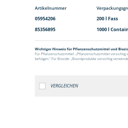
Artikelnummer
Verpackungsgr
05954206
200 l Fass
85356895
1000 l Contai
Wichtiger Hinweis für Pflanzenschutzmittel und Biozi
Für Pflanzenschutzmittel: „Pflanzenschutzmittel vorsichtig
befolgen.“ Für Biozide: „Biozidprodukte vorsichtig verwend
VERGLEICHEN