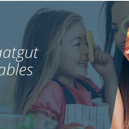
atgut
ables