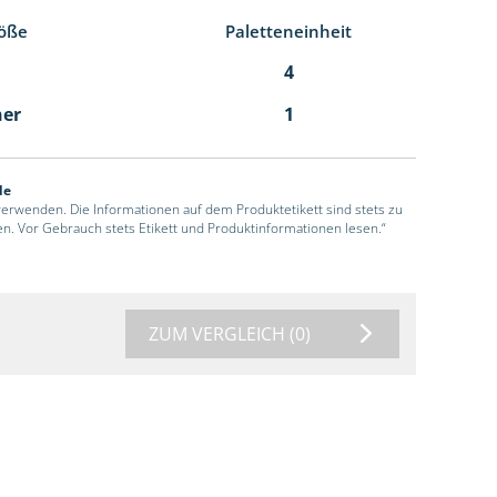
öße
Paletteneinheit
4
ner
1
de
 verwenden. Die Informationen auf dem Produktetikett sind stets zu
en. Vor Gebrauch stets Etikett und Produktinformationen lesen.“
ZUM VERGLEICH
(0)