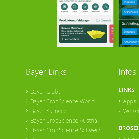
Bayer Links
Infos
LINKS
Bayer Global
Bayer CropScience World
Apps
Bayer Karriere
Wetter
Bayer CropScience Austria
BROSC
Bayer CropScience Schweiz