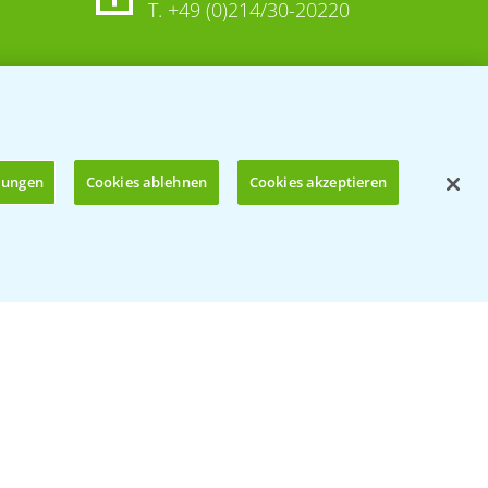
T.
+49 (0)214/30-20220
llungen
Cookies ablehnen
Cookies akzeptieren
Öffnen
© Bayer CropScience Deutschland GmbH