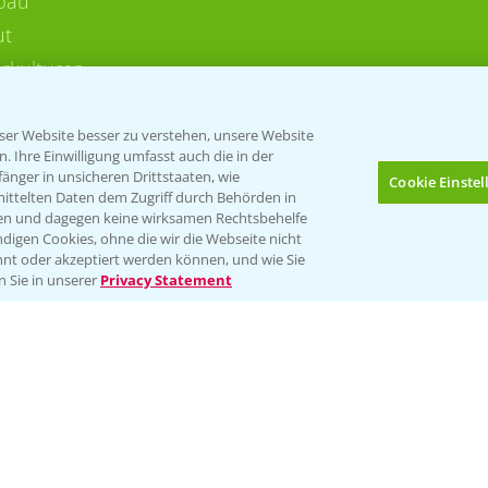
bau
ut
rkulturen
er Website besser zu verstehen, unsere Website
 Ihre Einwilligung umfasst auch die in der
nger in unsicheren Drittstaaten, wie
Cookie Einste
mittelten Daten dem Zugriff durch Behörden in
gen und dagegen keine wirksamen Rechtsbehelfe
digen Cookies, ohne die wir die Webseite nicht
Folgen Sie uns
nt oder akzeptiert werden können, und wie Sie
Bis zu 4 Produkte vergleichen:
(noch 4)
n Sie in unserer
Privacy Statement
Impressum
Gebrauchshinweise