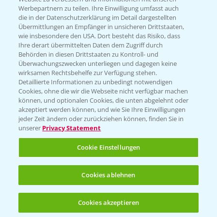
KONTAKT
Werbepartnern zu teilen. Ihre Einwilligung umfasst auch
die in der Datenschutzerklärung im Detail dargestellten
Übermittlungen an Empfänger in unsicheren Drittstaaten,
Hilfe in Notfällen
wie insbesondere den USA. Dort besteht das Risiko, dass
Ihre derart übermittelten Daten dem Zugriff durch
T.
+49 (0)214/30-20220
Behörden in diesen Drittstaaten zu Kontroll- und
Überwachungszwecken unterliegen und dagegen keine
wirksamen Rechtsbehelfe zur Verfügung stehen.
Detaillierte Informationen zu unbedingt notwendigen
Cookies, ohne die wir die Webseite nicht verfügbar machen
können, und optionalen Cookies, die unten abgelehnt oder
akzeptiert werden können, und wie Sie Ihre Einwilligungen
jeder Zeit ändern oder zurückziehen können, finden Sie in
Folgen Sie uns
unserer
Privacy Statement
Cookie Einstellungen
Cookies ablehnen
Cookies akzeptieren
Allgemeine Nutzungsbedingungen
Datenschutzerklärung