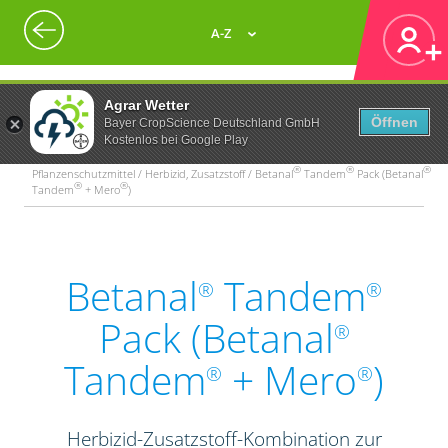
A-Z
Agrar Wetter
Öffnen
Bayer CropScience Deutschland GmbH
Kostenlos bei Google Play
®
®
®
Pflanzenschutzmittel / Herbizid, Zusatzstoff / Betanal
Tandem
Pack (Betanal
®
®
Tandem
+ Mero
)
Betanal
Tandem
®
®
Pack (Betanal
®
Tandem
+ Mero
)
®
®
Herbizid-Zusatzstoff-Kombination zur