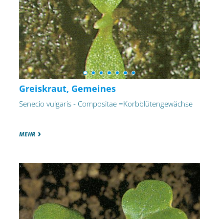
Greiskraut, Gemeines
Senecio vulgaris - Compositae =Korbblütengewächse
MEHR