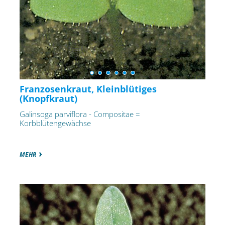
Franzosenkraut, Kleinblütiges
(Knopfkraut)
Galinsoga parviflora - Compositae =
Korbblütengewächse
MEHR