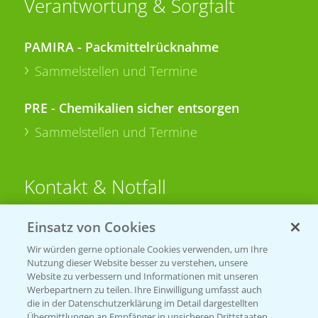
Verantwortung & Sorgfalt
PAMIRA - Packmittelrücknahme
Sammelstellen und Termine
PRE - Chemikalien sicher entsorgen
Sammelstellen und Termine
Kontakt & Notfall
Einsatz von Cookies
Beratung auf WhatsApp
T.
+49 (0)174 346 564 1
Wir würden gerne optionale Cookies verwenden, um Ihre
Nutzung dieser Website besser zu verstehen, unsere
Website zu verbessern und Informationen mit unseren
KONTAKT
Werbepartnern zu teilen. Ihre Einwilligung umfasst auch
die in der Datenschutzerklärung im Detail dargestellten
Übermittlungen an Empfänger in unsicheren Drittstaaten,