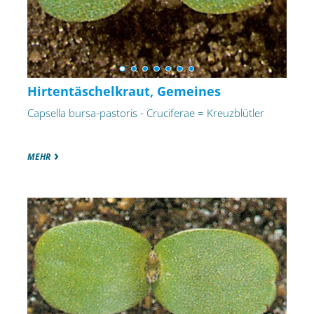
Hirtentäschelkraut, Gemeines
Capsella bursa-pastoris - Cruciferae = Kreuzblütler
MEHR