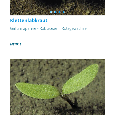
Klettenlabkraut
Galium aparine - Rubiaceae = Rötegewächse
MEHR