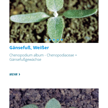
Gänsefuß, Weißer
Chenopodium album - Chenopodiaceae =
Gänsefußgewächse
MEHR