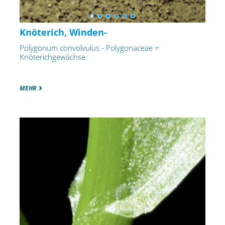
Knöterich, Winden-
Polygonum convolvulus - Polygonaceae =
Knöterichgewächse
MEHR