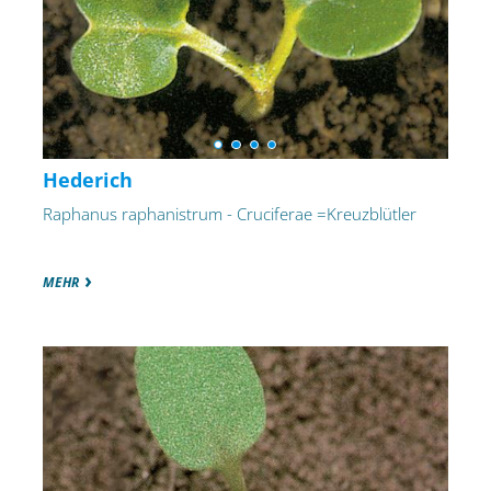
Hederich
Raphanus raphanistrum - Cruciferae =Kreuzblütler
MEHR