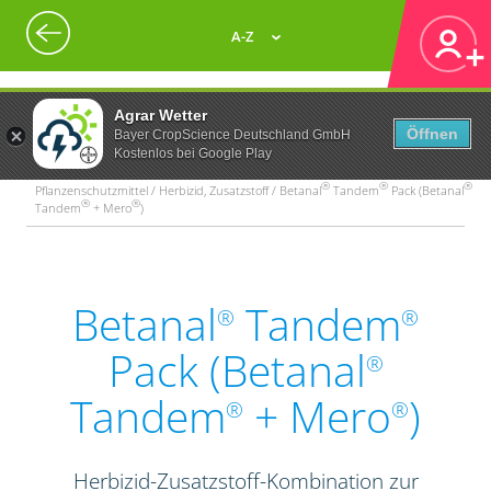
A-Z
Agrar Wetter
Öffnen
Bayer CropScience Deutschland GmbH
Kostenlos bei Google Play
®
®
®
Pflanzenschutzmittel / Herbizid, Zusatzstoff / Betanal
Tandem
Pack (Betanal
®
®
Tandem
+ Mero
)
Betanal
Tandem
®
®
Pack (Betanal
®
Tandem
+ Mero
)
®
®
Herbizid-Zusatzstoff-Kombination zur