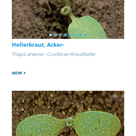
Hellerkraut, Acker-
Thlapsi arvense - Cruciferae=Kreuzblütler
MEHR