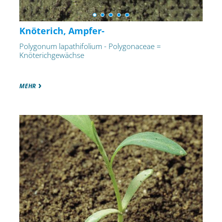
Knöterich, Ampfer-
Polygonum lapathifolium - Polygonaceae =
Knöterichgewächse
MEHR